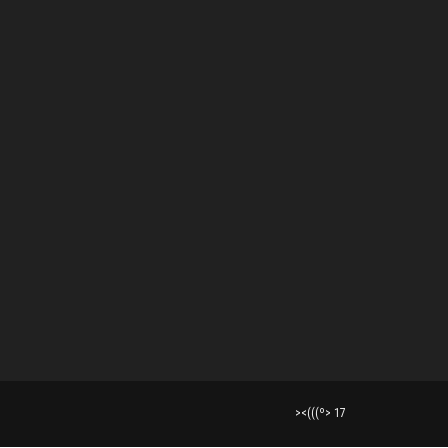
><(((º> 17