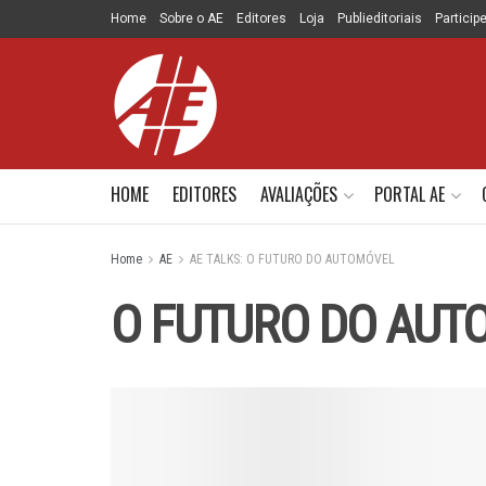
Home
Sobre o AE
Editores
Loja
Publieditoriais
Particip
HOME
EDITORES
AVALIAÇÕES
PORTAL AE
Home
AE
AE TALKS: O FUTURO DO AUTOMÓVEL
O FUTURO DO AUTO