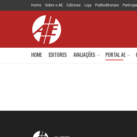
Home
Sobre o AE
Editores
Loja
Publieditoriais
Particip
HOME
EDITORES
AVALIAÇÕES
PORTAL AE