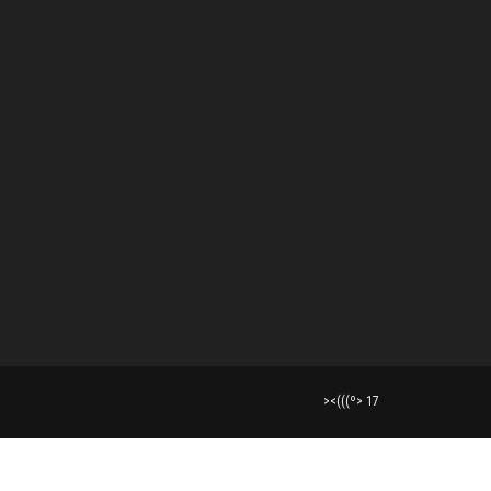
><(((º> 17