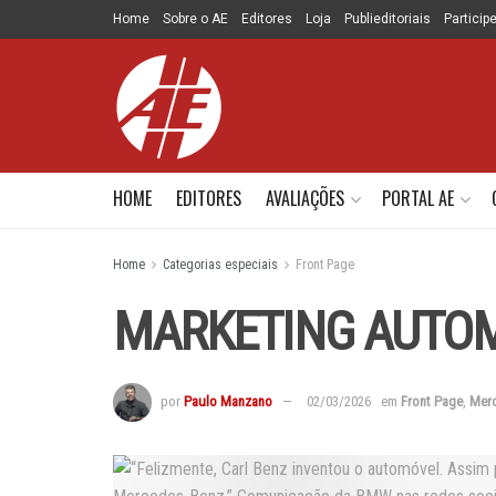
Home
Sobre o AE
Editores
Loja
Publieditoriais
Particip
HOME
EDITORES
AVALIAÇÕES
PORTAL AE
Home
Categorias especiais
Front Page
MARKETING AUTOM
por
Paulo Manzano
02/03/2026
em
Front Page
,
Mer