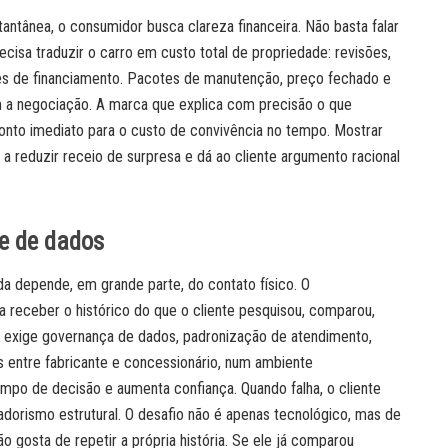
antânea, o consumidor busca clareza financeira. Não basta falar
ecisa traduzir o carro em custo total de propriedade: revisões,
ões de financiamento. Pacotes de manutenção, preço fechado e
m a negociação. A marca que explica com precisão o que
nto imediato para o custo de convivência no tempo. Mostrar
 a reduzir receio de surpresa e dá ao cliente argumento racional
de de dados
da depende, em grande parte, do contato físico. O
sa receber o histórico do que o cliente pesquisou, comparou,
Isso exige governança de dados, padronização de atendimento,
os entre fabricante e concessionário, num ambiente
mpo de decisão e aumenta confiança. Quando falha, o cliente
adorismo estrutural. O desafio não é apenas tecnológico, mas de
ão gosta de repetir a própria história. Se ele já comparou