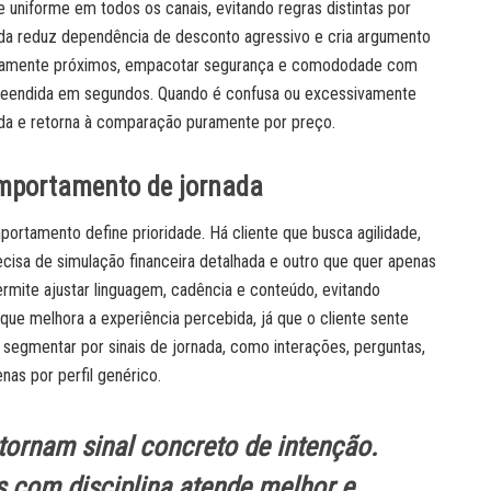
 uniforme em todos os canais, evitando regras distintas por
ada reduz dependência de desconto agressivo e cria argumento
nicamente próximos, empacotar segurança e comododade com
preendida em segundos. Quando é confusa ou excessivamente
da e retorna à comparação puramente por preço.
omportamento de jornada
ortamento define prioridade. Há cliente que busca agilidade,
cisa de simulação financeira detalhada e outro que quer apenas
ermite ajustar linguagem, cadência e conteúdo, evitando
que melhora a experiência percebida, já que o cliente sente
egmentar por sinais de jornada, como interações, perguntas,
as por perfil genérico.
ornam sinal concreto de intenção.
s com disciplina atende melhor e