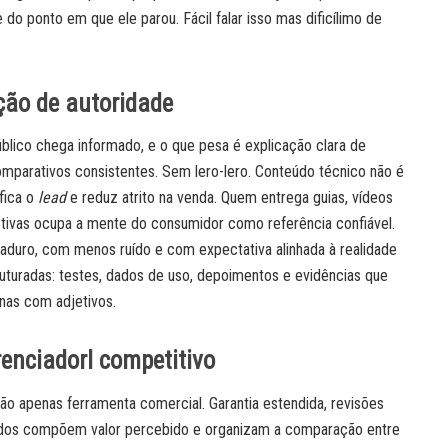
o ponto em que ele parou. Fácil falar isso mas dificílimo de
ção de autoridade
público chega informado, e o que pesa é explicação clara de
comparativos consistentes. Sem lero-lero. Conteúdo técnico não é
ifica o
lead
e reduz atrito na venda. Quem entrega guias, vídeos
etivas ocupa a mente do consumidor como referência confiável.
aduro, com menos ruído e com expectativa alinhada à realidade
uturadas: testes, dados de uso, depoimentos e evidências que
enas com adjetivos.
renciadorl competitivo
não apenas ferramenta comercial. Garantia estendida, revisões
ados compõem valor percebido e organizam a comparação entre