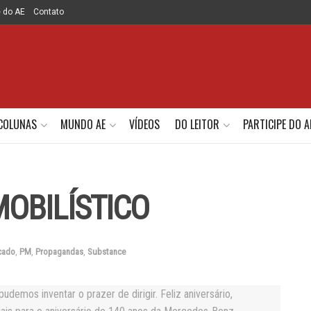
e do AE
Contato
COLUNAS
MUNDO AE
VÍDEOS
DO LEITOR
PARTICIPE DO A
OBILÍSTICO
cado
,
PM
,
Propagandas
,
Substance