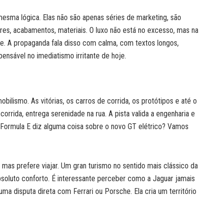
sma lógica. Elas não são apenas séries de marketing, são
es, acabamentos, materiais. O luxo não está no excesso, mas na
ole. A propaganda fala disso com calma, com textos longos,
ensável no imediatismo irritante de hoje.
lismo. As vitórias, os carros de corrida, os protótipos e até o
rida, entrega serenidade na rua. A pista valida a engenharia e
o Formula E diz alguma coisa sobre o novo GT elétrico? Vamos
as prefere viajar. Um gran turismo no sentido mais clássico da
absoluto conforto. É interessante perceber como a Jaguar jamais
uma disputa direta com Ferrari ou Porsche. Ela cria um território