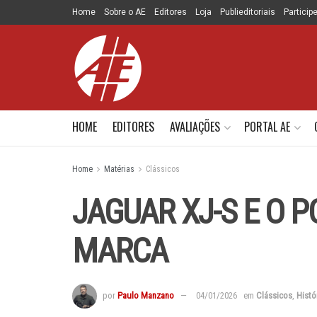
Home
Sobre o AE
Editores
Loja
Publieditoriais
Particip
HOME
EDITORES
AVALIAÇÕES
PORTAL AE
Home
Matérias
Clássicos
JAGUAR XJ-S E O 
MARCA
por
Paulo Manzano
04/01/2026
em
Clássicos
,
Histó