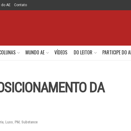
e do AE
Contato
COLUNAS
MUNDO AE
VÍDEOS
DO LEITOR
PARTICIPE DO A
POSICIONAMENTO DA
ria
,
Luxo
,
PM
,
Substance