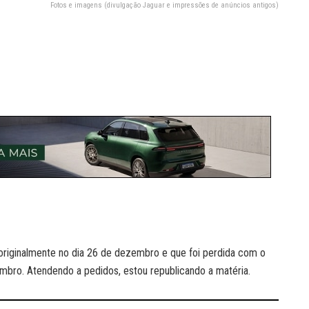
Fotos e imagens (divulgação Jaguar e impressões de anúncios antigos)
a originalmente no dia 26 de dezembro e que foi perdida com o
zembro. Atendendo a pedidos, estou republicando a matéria.