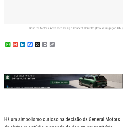
General Motors Advanced Design Concept Corvette (foto: divulgação GM)
W
G
L
F
X
P
C
h
m
i
a
r
o
a
a
n
c
i
p
t
i
k
e
n
y
s
l
e
b
t
L
A
d
o
i
p
I
o
n
p
n
k
k
Há um simbolismo curioso na decisão da General Motors