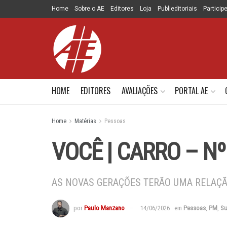
Home
Sobre o AE
Editores
Loja
Publieditoriais
Particip
HOME
EDITORES
AVALIAÇÕES
PORTAL AE
Home
Matérias
Pessoas
VOCÊ | CARRO – Nº
AS NOVAS GERAÇÕES TERÃO UMA RELAÇ
por
Paulo Manzano
14/06/2026
em
Pessoas
,
PM
,
Su