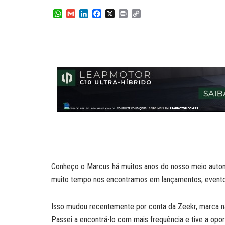
W
G
L
F
X
P
C
h
m
i
a
r
o
a
a
n
c
i
p
t
i
k
e
n
y
s
l
e
b
t
L
A
d
o
i
p
I
o
n
p
n
k
k
Conheço o Marcus há muitos anos do nosso meio autom
muito tempo nos encontramos em lançamentos, evento
Isso mudou recentemente por conta da Zeekr, marca na 
Passei a encontrá-lo com mais frequência e tive a op