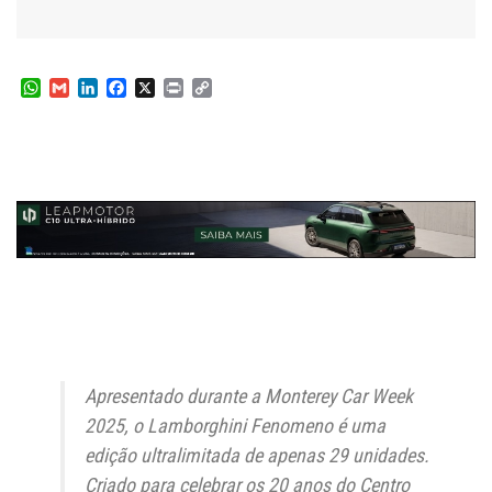
W
G
L
F
X
P
C
h
m
i
a
r
o
a
a
n
c
i
p
t
i
k
e
n
y
s
l
e
b
t
L
A
d
o
i
p
I
o
n
p
n
k
k
Apresentado durante a Monterey Car Week
2025, o Lamborghini Fenomeno é uma
edição ultralimitada de apenas 29 unidades.
Criado para celebrar os 20 anos do Centro