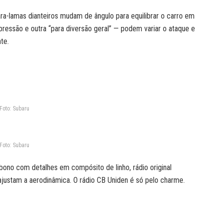
ara-lamas dianteiros mudam de ângulo para equilibrar o carro em
pressão e outra “para diversão geral” — podem variar o ataque e
te.
Foto: Subaru
Foto: Subaru
arbono com detalhes em compósito de linho, rádio original
justam a aerodinâmica. O rádio CB Uniden é só pelo charme.