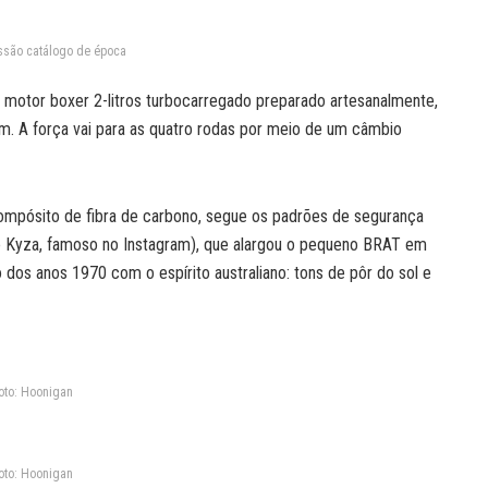
ssão catálogo de época
 motor boxer 2-litros turbocarregado preparado artesanalmente,
m. A força vai para as quatro rodas por meio de um câmbio
 compósito de fibra de carbono, segue os padrões de segurança
e Kyza, famoso no Instagram), que alargou o pequeno BRAT em
ô dos anos 1970 com o espírito australiano: tons de pôr do sol e
oto: Hoonigan
oto: Hoonigan