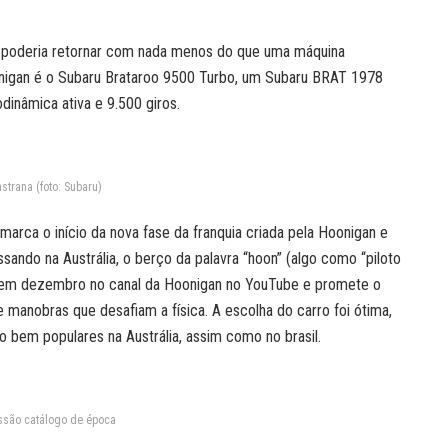
ão poderia retornar com nada menos do que uma máquina
onigan é o Subaru Brataroo 9500 Turbo, um Subaru BRAT 1978
inâmica ativa e 9.500 giros.
strana (foto: Subaru)
rca o início da nova fase da franquia criada pela Hoonigan e
ando na Austrália, o berço da palavra “hoon” (algo como “piloto
ia em dezembro no canal da Hoonigan no YouTube e promete o
e manobras que desafiam a física. A escolha do carro foi ótima,
 bem populares na Austrália, assim como no brasil.
ssão catálogo de época