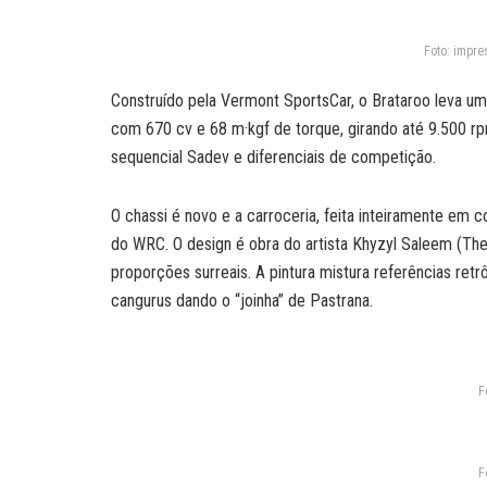
Foto: impre
Construído pela Vermont SportsCar, o Brataroo leva um
com 670 cv e 68 m·kgf de torque, girando até 9.500 rp
sequencial Sadev e diferenciais de competição.
O chassi é novo e a carroceria, feita inteiramente em
do WRC. O design é obra do artista Khyzyl Saleem (Th
proporções surreais. A pintura mistura referências retr
cangurus dando o “joinha” de Pastrana.
F
F