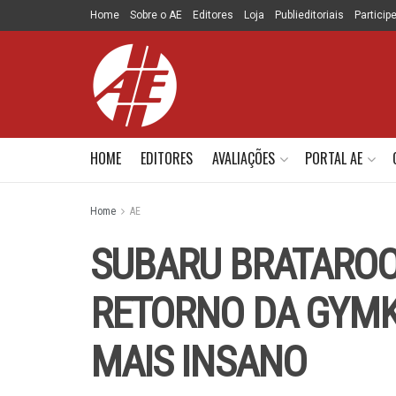
Home
Sobre o AE
Editores
Loja
Publieditoriais
Particip
HOME
EDITORES
AVALIAÇÕES
PORTAL AE
Home
AE
SUBARU BRATAROO 
RETORNO DA GYMK
MAIS INSANO