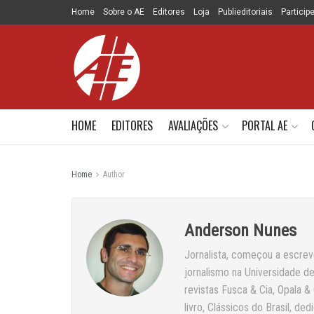
Home
Sobre o AE
Editores
Loja
Publieditoriais
Particip
HOME
EDITORES
AVALIAÇÕES
PORTAL AE
Home
Author
Anderson Nunes
Jornalista, começou a escrev
jornalismo na Universidade d
revistas Fusca & Cia, Opala &
livro, Clássicos do Brasil, 