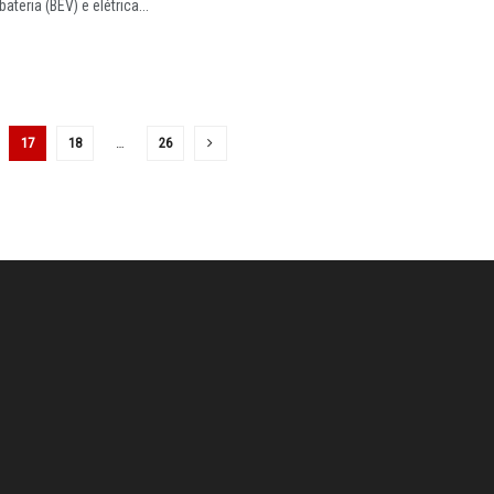
bateria (BEV) e elétrica...
17
18
…
26