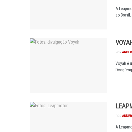
A Leapmo
ao Brasil
VOYAH
POR
ANDER
Voyah é u
Dongfeng 
LEAPM
POR
ANDER
A Leapmot