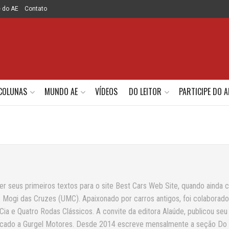
e do AE
Contato
COLUNAS
MUNDO AE
VÍDEOS
DO LEITOR
PARTICIPE DO A
er seus primeiros textos para o site Best Cars Web Site, quando ainda 
e Mogi das Cruzes (UMC). Apaixonado por carros antigos, foi colaborado
 Cia e Quatro Rodas Clássicos. A convite da editora Alaúde, publicou seu
dedicado a Gurgel Motores. Desde 2014 escreve mensalmente a seção Do