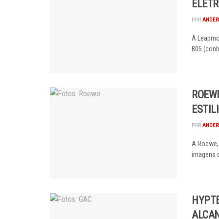
ELÉTR
POR
ANDER
A Leapmot
B05 (conh
ROEWE
ESTIL
POR
ANDER
A Roewe, 
imagens d
HYPTE
ALCAN