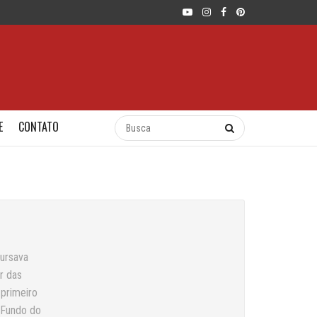
E
CONTATO
cursava
r das
 primeiro
 Fundo do