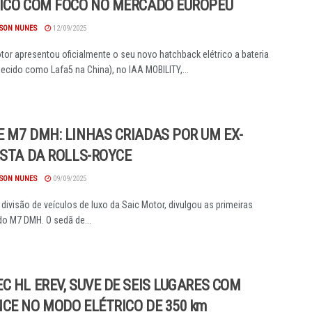
ICO COM FOCO NO MERCADO EUROPEU
SON NUNES
12/09/2025
or apresentou oficialmente o seu novo hatchback elétrico a bateria
ecido como Lafa5 na China), no IAA MOBILITY,...
 M7 DMH: LINHAS CRIADAS POR UM EX-
ISTA DA ROLLS-ROYCE
SON NUNES
09/09/2025
divisão de veículos de luxo da Saic Motor, divulgou as primeiras
o M7 DMH. O sedã de...
C HL EREV, SUVE DE SEIS LUGARES COM
CE NO MODO ELÉTRICO DE 350 km