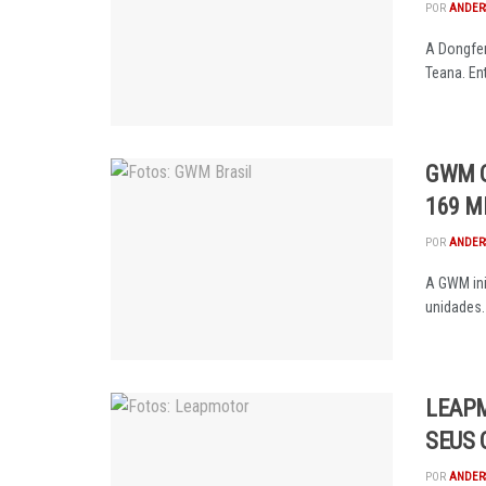
POR
ANDER
A Dongfen
Teana. En
GWM O
169 M
POR
ANDER
A GWM ini
unidades. 
LEAPM
SEUS 
POR
ANDER