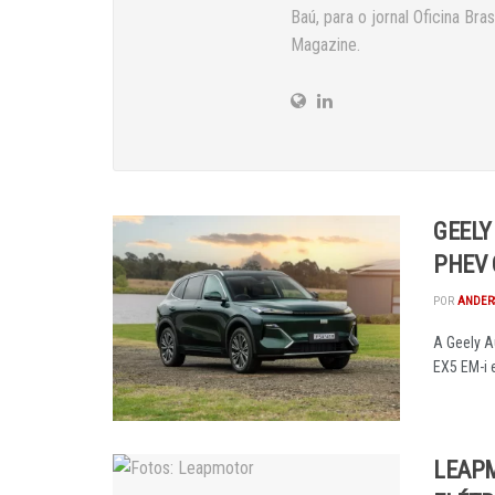
Baú, para o jornal Oficina Br
Magazine.
GEELY
PHEV 
POR
ANDER
A Geely A
EX5 EM-i 
LEAPM