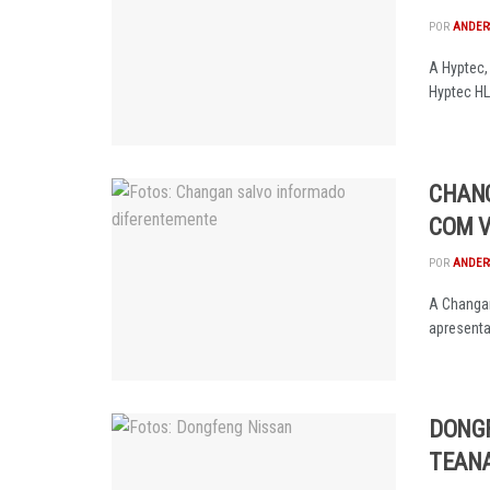
POR
ANDER
A Hyptec,
Hyptec HL 
CHANG
COM V
POR
ANDER
A Changan
apresenta
DONGF
TEANA