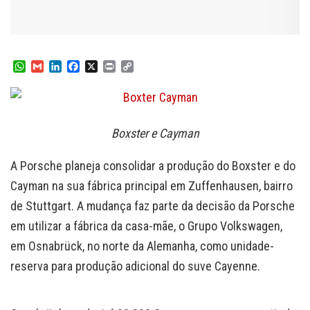
W
G
L
F
X
P
C
h
m
i
a
r
o
a
a
n
c
i
p
t
i
k
e
n
y
s
l
e
b
t
L
A
d
o
i
Boxster e Cayman
p
I
o
n
p
n
k
k
A Porsche planeja consolidar a produção do Boxster e do
Cayman na sua fábrica principal em Zuffenhausen, bairro
de Stuttgart. A mudança faz parte da decisão da Porsche
em utilizar a fábrica da casa-mãe, o Grupo Volkswagen,
em Osnabrück, no norte da Alemanha, como unidade-
reserva para produção adicional do suve Cayenne.