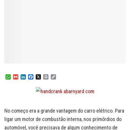
W
G
L
F
X
P
C
h
m
i
a
r
o
a
a
n
c
i
p
t
i
k
e
n
y
s
l
e
b
t
L
A
d
o
i
p
I
o
n
No começo era a grande vantagem do carro elétrico. Para
p
n
k
k
ligar um motor de combustão interna, nos primórdios do
automóvel, você precisava de algum conhecimento de