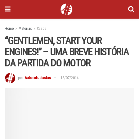
Home
Matérias
Casos
“GENTLEMEN, START YOUR
ENGINES!” – UMA BREVE HISTÓRIA
DA PARTIDA DO MOTOR
por
Autoentusiastas
12/07/2014