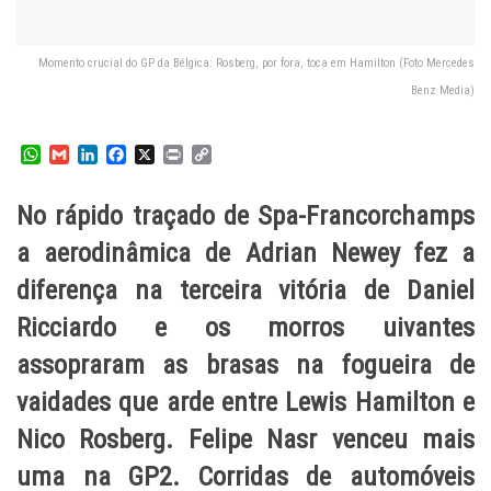
Momento crucial do GP da Bélgica: Rosberg, por fora, toca em Hamilton (Foto Mercedes
Benz Media)
W
G
L
F
X
P
C
h
m
i
a
r
o
a
a
n
c
i
p
No rápido traçado de Spa-Francorchamps
t
i
k
e
n
y
s
l
e
b
t
L
a aerodinâmica de Adrian Newey fez a
A
d
o
i
p
I
o
n
diferença na terceira vitória de Daniel
p
n
k
k
Ricciardo e os morros uivantes
assopraram as brasas na fogueira de
vaidades que arde entre Lewis Hamilton e
Nico Rosberg. Felipe Nasr venceu mais
uma na GP2. Corridas de automóveis