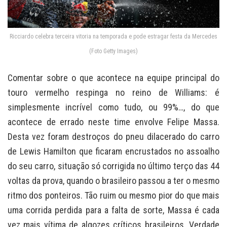
Ricciardo celebra terceira vitoria na temporada e pode estragar festa da Mercedes
(Foto Getty Images)
Comentar sobre o que acontece na equipe principal do
touro vermelho respinga no reino de Williams: é
simplesmente incrível como tudo, ou 99%…, do que
acontece de errado neste time envolve Felipe Massa.
Desta vez foram destroços do pneu dilacerado do carro
de Lewis Hamilton que ficaram encrustados no assoalho
do seu carro, situação só corrigida no último terço das 44
voltas da prova, quando o brasileiro passou a ter o mesmo
ritmo dos ponteiros. Tão ruim ou mesmo pior do que mais
uma corrida perdida para a falta de sorte, Massa é cada
vez mais vítima de algozes críticos brasileiros. Verdade