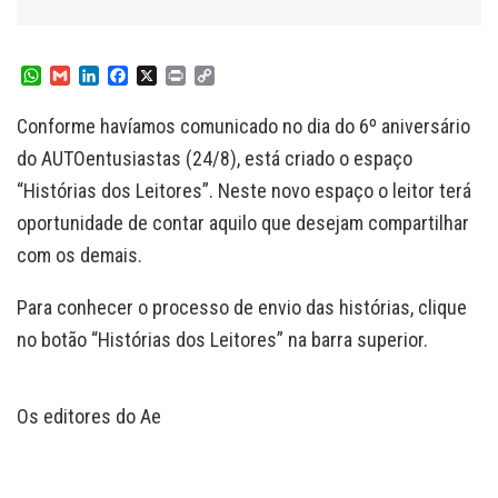
W
G
L
F
X
P
C
h
m
i
a
r
o
a
a
n
c
i
p
Conforme havíamos comunicado no dia do 6º aniversário
t
i
k
e
n
y
s
l
e
b
t
L
do AUTOentusiastas (24/8), está criado o espaço
A
d
o
i
“Histórias dos Leitores”. Neste novo espaço o leitor terá
p
I
o
n
p
n
k
k
oportunidade de contar aquilo que desejam compartilhar
com os demais.
Para conhecer o processo de envio das histórias, clique
no botão “Histórias dos Leitores” na barra superior.
Os editores do Ae