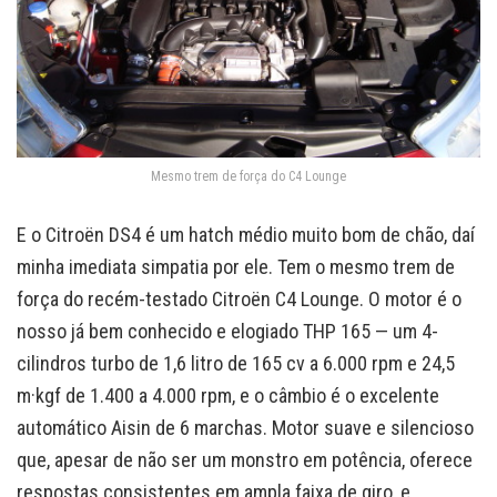
Mesmo trem de força do C4 Lounge
E o Citroën DS4 é um hatch médio muito bom de chão, daí
minha imediata simpatia por ele. Tem o mesmo trem de
força do recém-testado Citroën C4 Lounge. O motor é o
nosso já bem conhecido e elogiado THP 165 — um 4-
cilindros turbo de 1,6 litro de 165 cv a 6.000 rpm e 24,5
m·kgf de 1.400 a 4.000 rpm, e o câmbio é o excelente
automático Aisin de 6 marchas. Motor suave e silencioso
que, apesar de não ser um monstro em potência, oferece
respostas consistentes em ampla faixa de giro, e