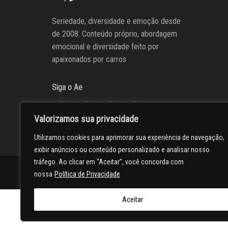
Seriedade, diversidade e emoção desde
de 2008. Conteúdo próprio, abordagem
emocional e diversidade feito por
apaixonados por carros
Siga o Ae
Valorizamos sua privacidade
Utilizamos cookies para aprimorar sua experiência de navegação,
exibir anúncios ou conteúdo personalizado e analisar nosso
tráfego. Ao clicar em “Aceitar”, você concorda com
AUTOentusiastas
Editores
Participe do AE
Anuncie
nossa
Política de Privacidade
Aceitar