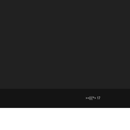
><(((º> 17