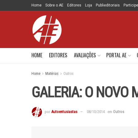
Home
Sobre o AE
Editores
Loja
Publieditoriais
Particip
HOME
EDITORES
AVALIAÇÕES
PORTAL AE
Home
Matérias
Outros
GALERIA: O NOVO
por
Autoentusiastas
08/10/2014
em
Outros