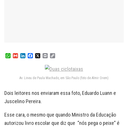
W
G
L
F
X
P
C
h
m
i
a
r
o
a
a
n
c
i
p
t
i
k
e
n
y
s
l
e
b
t
L
Av. Lineu de Paula Machado, em São Paulo (foto de Almir Orem)
A
d
o
i
p
I
o
n
p
n
k
k
Dois leitores nos enviaram essa foto, Eduardo Luann e
Juscelino Pereira.
Esse cara, o mesmo que quando Ministro da Educação
autorizou livro escolar que diz que “nós pega o peixe” é