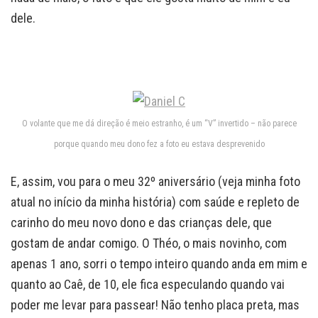
dele.
O volante que me dá direção é meio estranho, é um “V” invertido – não parece
porque quando meu dono fez a foto eu estava desprevenido
E, assim, vou para o meu 32º aniversário (veja minha foto
atual no início da minha história) com saúde e repleto de
carinho do meu novo dono e das crianças dele, que
gostam de andar comigo. O Théo, o mais novinho, com
apenas 1 ano, sorri o tempo inteiro quando anda em mim e
quanto ao Caê, de 10, ele fica especulando quando vai
poder me levar para passear! Não tenho placa preta, mas