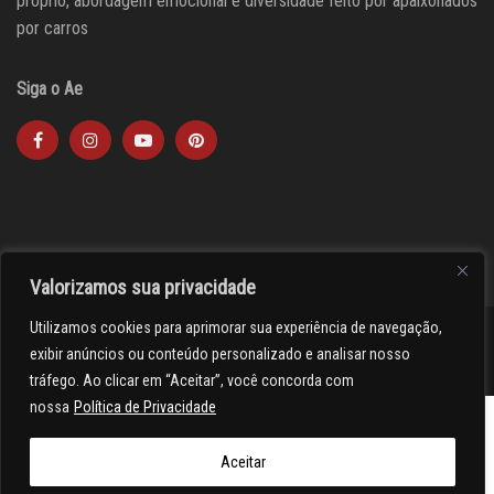
próprio, abordagem emocional e diversidade feito por apaixonados
por carros
Siga o Ae
Valorizamos sua privacidade
Utilizamos cookies para aprimorar sua experiência de navegação,
><(((º> 17
exibir anúncios ou conteúdo personalizado e analisar nosso
tráfego. Ao clicar em “Aceitar”, você concorda com
nossa
Política de Privacidade
Aceitar