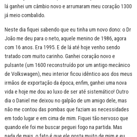
lá ganhei um câmbio novo e arrumaram meu coração 1300
já meio combalido.
Neste dia fiquei sabendo que eu tinha um novo dono: o Dr
João me deu para o neto, aquele menino de 1986, agora
com 16 anos. Era 1995. E de lá até hoje venho sendo
tratado com muito carinho. Ganhei coração novo e
pulsante (um 1600 reconstruído por um antigo mecânico
de Volkswagen), meu interior ficou idêntico aos dos meus
irmãos de exportação da época, enfim, ganhei uma nova
vida e hoje me dou ao luxo de ser até sistemático! Outro
dia o Daniel me deixou no galpão de um amigo dele, mas
não me contou das pombas que faziam as necessidades
em todo lugar e em cima de mim. Fiquei tão nervoso que
quando ele foi me buscar peguei fogo na partida. Mas
nada de mais, o fato é que ele gosta muito de mim e eu