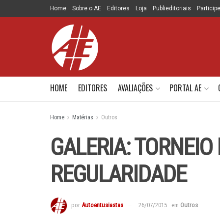
Home
Sobre o AE
Editores
Loja
Publieditoriais
Particip
HOME
EDITORES
AVALIAÇÕES
PORTAL AE
Home
Matérias
Outros
GALERIA: TORNEIO
REGULARIDADE
por
Autoentusiastas
26/07/2015
em
Outros