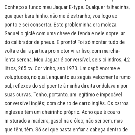
Conheço a fundo meu Jaguar E-type. Qualquer falhadinha,
qualquer barulhinho, não me é estranho; vou logo ao
ponto e sei consertar. Este probleminha era moleza.
Saquei o giclê com uma chave de fenda e nele soprei ar
do calibrador de pneus. E pronto! Foi só montar tudo de
volta e dar a partida pro motor virar liso, com marcha-
lenta serena. Meu Jaguar é conversível, seis cilindros, 4,2
litros, 265 cv. Cor vinho, ano 1970. Um capô enorme e
voluptuoso, no qual, enquanto eu seguia velozmente rumo
sul, reflexos do sol poente à minha direita ondulavam por
suas curvas. Tenho, portanto, um legítimo e impecável
conversível inglês; com cheiro de carro inglês. Os carros
ingleses têm um cheirinho próprio. Acho que é couro
misturado a madeira, gasolina e óleo; não sei bem, mas
que têm, têm. Só sei que basta enfiar a cabeça dentro de