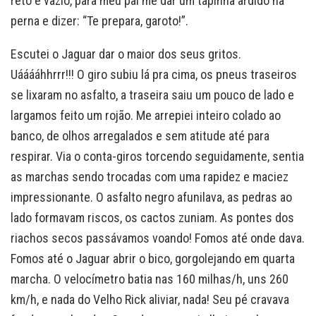
reto e vazio, para meu pai me dar um tapinha ardido na
perna e dizer: “Te prepara, garoto!”.
Escutei o Jaguar dar o maior dos seus gritos.
Uááááhhrrr!!! O giro subiu lá pra cima, os pneus traseiros
se lixaram no asfalto, a traseira saiu um pouco de lado e
largamos feito um rojão. Me arrepiei inteiro colado ao
banco, de olhos arregalados e sem atitude até para
respirar. Via o conta-giros torcendo seguidamente, sentia
as marchas sendo trocadas com uma rapidez e maciez
impressionante. O asfalto negro afunilava, as pedras ao
lado formavam riscos, os cactos zuniam. As pontes dos
riachos secos passávamos voando! Fomos até onde dava.
Fomos até o Jaguar abrir o bico, gorgolejando em quarta
marcha. O velocímetro batia nas 160 milhas/h, uns 260
km/h, e nada do Velho Rick aliviar, nada! Seu pé cravava