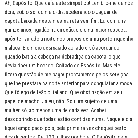
Ah, Espósito! Que cafajeste simpático! Lembro-me de nós
dois, sob o sol do meio-dia, acelerando o Jaguar de
capota baixada nesta mesma reta sem fim. Eu com uns
quinze anos, ligadão na direção, e ele na maior ressaca,
após ter varado a noite nos braços de uma porto-riquenha
maluca. Ele meio desmaiado ao lado e só acordando
quando batia a cabeça na dobradiça da capota, o que
devia doer um bocado. Coitado do Espósito. Mas ele
fizera questão de me pagar prontamente pelos serviços
que lhe prestara na noite anterior para conquistar a moça.
Que fôlego de leão o italiano! Que obstinação em seu
papel de macho! Já eu, não. Sou um sujeito de uma
mulher só, ao menos uma de cada vez. Acabei
descobrindo que todas estão contidas numa. Naquele dia
fiquei empolgado, pois, pela primeira vez cheguei perto
dos duzentos. Dei 120 milhas por hora. O Espósito nem