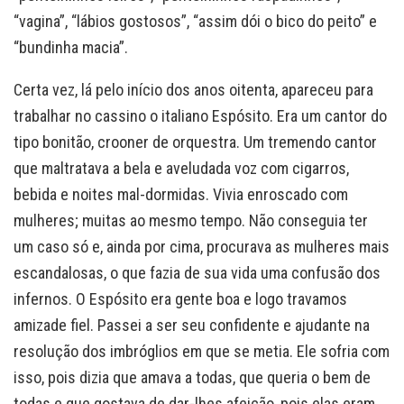
“vagina”, “lábios gostosos”, “assim dói o bico do peito” e
“bundinha macia”.
Certa vez, lá pelo início dos anos oitenta, apareceu para
trabalhar no cassino o italiano Espósito. Era um cantor do
tipo bonitão, crooner de orquestra. Um tremendo cantor
que maltratava a bela e aveludada voz com cigarros,
bebida e noites mal-dormidas. Vivia enroscado com
mulheres; muitas ao mesmo tempo. Não conseguia ter
um caso só e, ainda por cima, procurava as mulheres mais
escandalosas, o que fazia de sua vida uma confusão dos
infernos. O Espósito era gente boa e logo travamos
amizade fiel. Passei a ser seu confidente e ajudante na
resolução dos imbróglios em que se metia. Ele sofria com
isso, pois dizia que amava a todas, que queria o bem de
todas e que gostava de dar-lhes afeição, pois elas eram