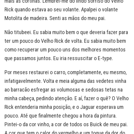
mais as cortinas. Lembrei-me do lindo sorriso do Velho
Rick quando estava ao seu volante. Apalpei o volante
Motolita de madeira. Senti as mãos do meu pai.
Não titubeei. Eu sabia muito bem o que deveria fazer para
ter um pouco do Velho Rick de volta. Eu sabia muito bem
como recuperar um pouco uns dos melhores momentos
que passamos juntos. Eu iria ressuscitar o E-type.
Por meses restaurei o carro, completamente, eu mesmo,
infatigavelmente. Volta e meia alguma das vedetes vinha
ao barracão esfregar as volumosas e sedosas tetas na
minha cabeça, pedindo atenção. E aí, fazer o quê? O Velho
Rick entenderia minha posição, e o Jaguar esperava um
pouco. Até que finalmente chegou a hora da pintura.
Pintei-o da cor vinho, a cor de todos os Buick de meu pai.
A cor que tem o calor do vermelho e um toque da dor do