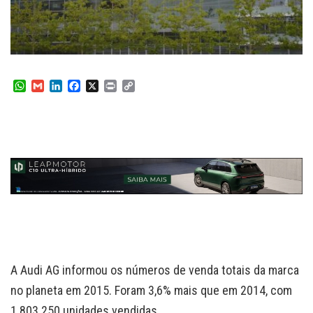
W
G
L
F
X
P
C
h
m
i
a
r
o
a
a
n
c
i
p
t
i
k
e
n
y
s
l
e
b
t
L
A
d
o
i
p
I
o
n
p
n
k
k
A Audi AG informou os números de venda totais da marca
no planeta em 2015. Foram 3,6% mais que em 2014, com
1.803.250 unidades vendidas.