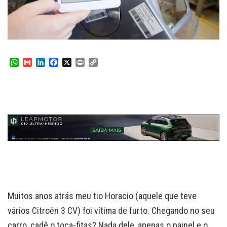
W
G
L
F
X
P
C
h
m
i
a
r
o
a
a
n
c
i
p
t
i
k
e
n
y
s
l
e
b
t
L
A
d
o
i
p
I
o
n
p
n
k
k
Muitos anos atrás meu tio Horacio (aquele que teve
vários Citroën 3 CV) foi vítima de furto. Chegando no seu
carro, cadê o toca-fitas? Nada dele, apenas o painel e o