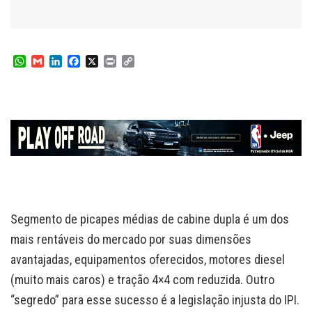
W
G
L
F
X
P
C
h
m
i
a
r
o
a
a
n
c
i
p
t
i
k
e
n
y
s
l
e
b
t
L
A
d
o
i
p
I
o
n
p
n
k
k
Segmento de picapes médias de cabine dupla é um dos
mais rentáveis do mercado por suas dimensões
avantajadas, equipamentos oferecidos, motores diesel
(muito mais caros) e tração 4×4 com reduzida. Outro
“segredo” para esse sucesso é a legislação injusta do IPI.