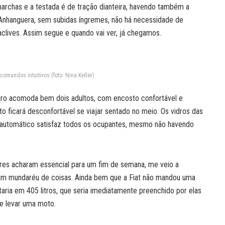
rchas e a testada é de tração dianteira, havendo também a
Anhanguera, sem subidas íngremes, não há necessidade de
aclives. Assim segue e quando vai ver, já chegamos.
omandos intuitivos (foto: Nina Keller)
eiro acomoda bem dois adultos, com encosto confortável e
to ficará desconfortável se viajar sentado no meio. Os vidros das
do automático satisfaz todos os ocupantes, mesmo não havendo
res acharam essencial para um fim de semana, me veio a
 um mundaréu de coisas. Ainda bem que a Fiat não mandou uma
ria em 405 litros, que seria imediatamente preenchido por elas
e levar uma moto.