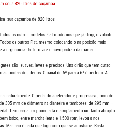
oisa sua caçamba de 820 litros
todos os outros modelos Fiat modernos que já dirigi, o volante
. Todos os outros Fiat, mesmo colocando-o na posição mais
ue a ergonomia da Toro vire o novo padrão da marca.
ates são suaves, leves e precisos. Uns dirão que tem curso
 as pontas dos dedos. O canal de 5ª para a 6ª é perfeito. A
 sai naturalmente. O pedal do acelerador é progressivo, bom de
s de 305 mm de diâmetro na dianteira e tambores, de 295 mm —
edal. Tem carga um pouco alta e acoplamento um tanto abrupto.
 bem baixo, entre marcha-lenta e 1.500 rpm, levou a nos
das. Mas não é nada que logo com que se acostume. Basta