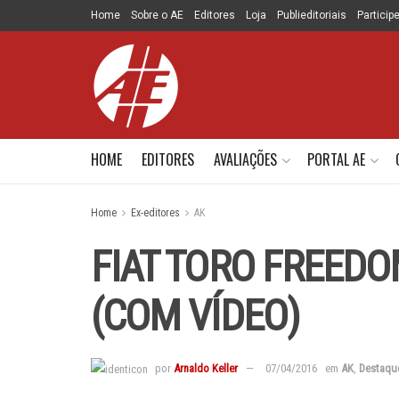
Home
Sobre o AE
Editores
Loja
Publieditoriais
Particip
HOME
EDITORES
AVALIAÇÕES
PORTAL AE
Home
Ex-editores
AK
FIAT TORO FREEDO
(COM VÍDEO)
por
Arnaldo Keller
07/04/2016
em
AK
,
Destaqu