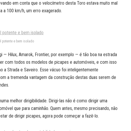
levando em conta que o velocímetro desta Toro estava muito mal
va a 100 km/h, um erro exagerado.
l potente e bem isolado
i — Hilux, Amarok, Frontier, por exemplo — é tão boa na estrada
cer com todos os modelos de picapes e automóveis, e com isso
o a Strada e Saveiro. Esse vácuo foi inteligentemente
, com a tremenda vantagem da construção destas duas serem de
ndes.
numa melhor dirigibilidade. Dirigi-las não é como dirigir uma
utomóvel que para caminhão. Quem antes, mesmo precisando, não
tar de dirigir picapes, agora pode começar a fazê-lo.