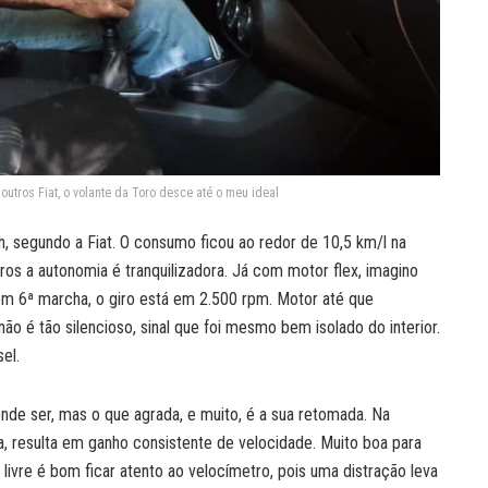
outros Fiat, o volante da Toro desce até o meu ideal
, segundo a Fiat. O consumo ficou ao redor de 10,5 km/l na
ros a autonomia é tranquilizadora. Já com motor flex, imagino
em 6ª marcha, o giro está em 2.500 rpm. Motor até que
não é tão silencioso, sinal que foi mesmo bem isolado do interior.
el.
e ser, mas o que agrada, e muito, é a sua retomada. Na
, resulta em ganho consistente de velocidade. Muito boa para
livre é bom ficar atento ao velocímetro, pois uma distração leva