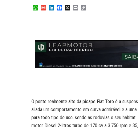
W
G
L
F
X
P
C
h
m
i
a
r
o
a
a
n
c
i
p
t
i
k
e
n
y
s
l
e
b
t
L
A
d
o
i
p
I
o
n
p
n
k
k
O ponto realmente alto da picape Fiat Toro é a suspens
aliada um comportamento em curva admirável e a uma es
para todo tipo de uso, sendo as rodovias o seu habi
motor Diesel 2-litros turbo de 170 cv a 3.750 rpm e 3