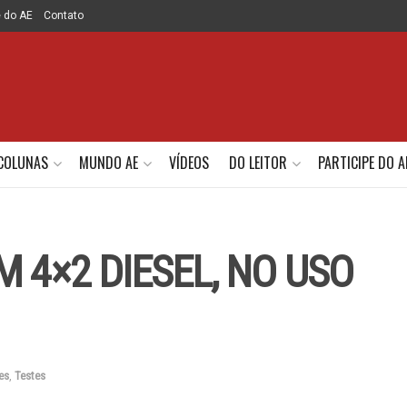
e do AE
Contato
COLUNAS
MUNDO AE
VÍDEOS
DO LEITOR
PARTICIPE DO A
M 4×2 DIESEL, NO USO
es
,
Testes