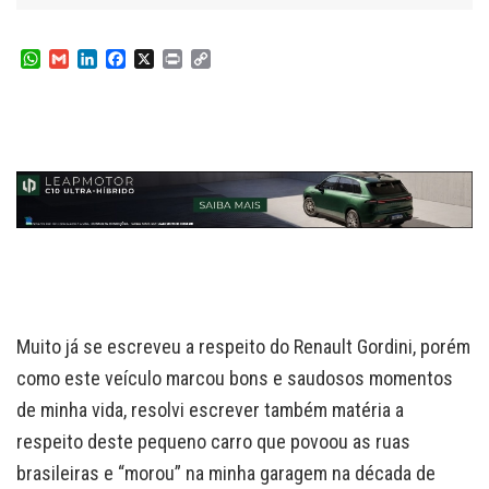
W
G
L
F
X
P
C
h
m
i
a
r
o
a
a
n
c
i
p
t
i
k
e
n
y
s
l
e
b
t
L
A
d
o
i
p
I
o
n
p
n
k
k
Muito já se escreveu a respeito do Renault Gordini, porém
como este veículo marcou bons e saudosos momentos
de minha vida, resolvi escrever também matéria a
respeito deste pequeno carro que povoou as ruas
brasileiras e “morou” na minha garagem na década de