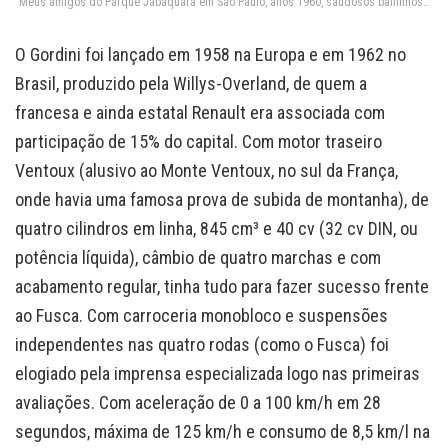
Meus amigos do Parque Jabaquara em São Paulo, anos 1960, saudosos bailinhos…
O Gordini foi lançado em 1958 na Europa e em 1962 no
Brasil, produzido pela Willys-Overland, de quem a
francesa e ainda estatal Renault era associada com
participação de 15% do capital. Com motor traseiro
Ventoux (alusivo ao Monte Ventoux, no sul da França,
onde havia uma famosa prova de subida de montanha), de
quatro cilindros em linha, 845 cm³ e 40 cv (32 cv DIN, ou
potência líquida), câmbio de quatro marchas e com
acabamento regular, tinha tudo para fazer sucesso frente
ao Fusca. Com carroceria monobloco e suspensões
independentes nas quatro rodas (como o Fusca) foi
elogiado pela imprensa especializada logo nas primeiras
avaliações. Com aceleração de 0 a 100 km/h em 28
segundos, máxima de 125 km/h e consumo de 8,5 km/l na