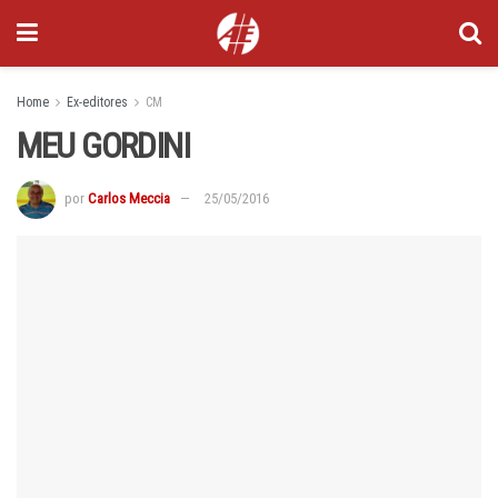
Home
Ex-editores
CM
MEU GORDINI
por
Carlos Meccia
25/05/2016