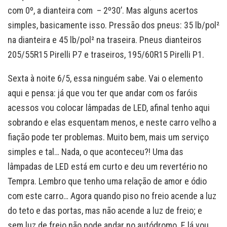
com 0º, a dianteira com – 2º30’. Mas alguns acertos
simples, basicamente isso. Pressão dos pneus: 35 lb/pol²
na dianteira e 45 lb/pol² na traseira. Pneus dianteiros
205/55R15 Pirelli P7 e traseiros, 195/60R15 Pirelli P1.
Sexta à noite 6/5, essa ninguém sabe. Vai o elemento
aqui e pensa: já que vou ter que andar com os faróis
acessos vou colocar lâmpadas de LED, afinal tenho aqui
sobrando e elas esquentam menos, e neste carro velho a
fiação pode ter problemas. Muito bem, mais um serviço
simples e tal… Nada, o que aconteceu?! Uma das
lâmpadas de LED está em curto e deu um revertério no
Tempra. Lembro que tenho uma relação de amor e ódio
com este carro… Agora quando piso no freio acende a luz
do teto e das portas, mas não acende a luz de freio; e
sem luz de freio não pode andar no autódromo. E lá vou