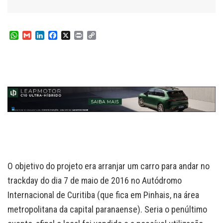
W
G
L
F
X
P
C
h
m
i
a
r
o
a
a
n
c
i
p
t
i
k
e
n
y
s
l
e
b
t
L
A
d
o
i
p
I
o
n
p
n
k
k
O objetivo do projeto era arranjar um carro para andar no
trackday do dia 7 de maio de 2016 no Autódromo
Internacional de Curitiba (que fica em Pinhais, na área
metropolitana da capital paranaense). Seria o penúltimo