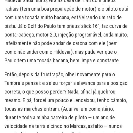
Hildevar anda muito, vira na casa de 1:44 com pneus
radiais (tem uma boa preparação de motor) e o piloto está
com uma tocada muito bacana, está virando um rato de
pista. Já o Golf do Paulo tem pneus slick 16”, faz curva de
ponta-cabeça, motor 2,0, injeção programável, anda muito,
infelizmente não pode andar de carona com ele (bem
como não andei com o Hildevar), mas pude ver que o
Paulo tem uma tocada bacana, bem limpa e constante.
Então, depois da frustração, olhei novamente para o
Tempra e pensei: e se eu forçar a alavanca para a posição
correta, o que posso perder? Nada, afinal já quebrou
mesmo. E pá, forcei um pouco e…encaixou, tenho câmbio,
todas as marchas entram. (Aqui vai um comentário,
durante toda a minha carreira de piloto — um ano de
velocidade na terra e cinco no Marcas, asfalto — nunca