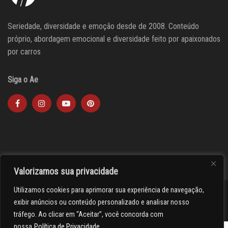
Seriedade, diversidade e emoção desde de 2008. Conteúdo
próprio, abordagem emocional e diversidade feito por apaixonados
por carros
Siga o Ae
Valorizamos sua privacidade
Utilizamos cookies para aprimorar sua experiência de navegação,
><(((º> 17
exibir anúncios ou conteúdo personalizado e analisar nosso
tráfego. Ao clicar em “Aceitar”, você concorda com
nossa
Política de Privacidade