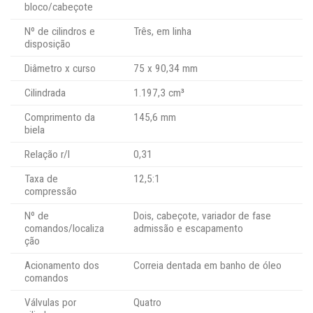
bloco/cabeçote
Nº de cilindros e
Três, em linha
disposição
Diâmetro x curso
75 x 90,34 mm
Cilindrada
1.197,3 cm³
Comprimento da
145,6 mm
biela
Relação r/l
0,31
Taxa de
12,5:1
compressão
Nº de
Dois, cabeçote, variador de fase
comandos/localiza
admissão e escapamento
ção
Acionamento dos
Correia dentada em banho de óleo
comandos
Válvulas por
Quatro