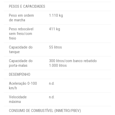
PESOS E CAPACIDADES
Peso em ordem
1.110 kg
de marcha
Peso rebocável
411 kg
sem freio/com
freio
Capacidade do
55 litros
tanque
Capacidade do
300 litros/com banco rebatido
porta-malas
1.000 litros
DESEMPENHO
Aceleração 0-100
n.d.
km/h
Velocidade
n.d.
máxima
CONSUMO DE COMBUSTÍVEL (INMETRO/PBEV)