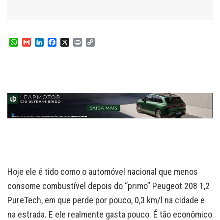
W
G
L
F
X
P
C
h
m
i
a
r
o
a
a
n
c
i
p
t
i
k
e
n
y
s
l
e
b
t
L
A
d
o
i
p
I
o
n
p
n
k
k
Hoje ele é tido como o automóvel nacional que menos
consome combustível depois do “primo” Peugeot 208 1,2
PureTech, em que perde por pouco, 0,3 km/l na cidade e
na estrada. E ele realmente gasta pouco. É tão econômico