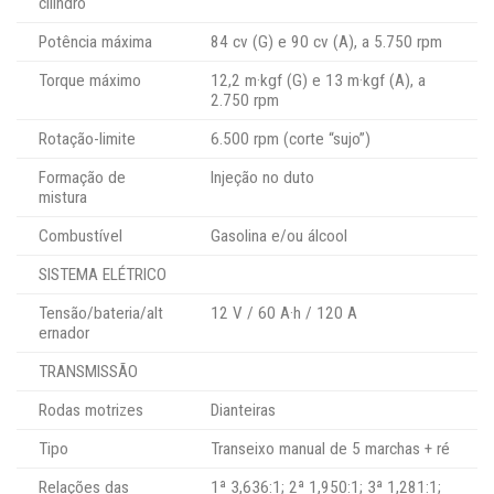
cilindro
Potência máxima
84 cv (G) e 90 cv (A), a 5.750 rpm
Torque máximo
12,2 m·kgf (G) e 13 m·kgf (A), a
2.750 rpm
Rotação-limite
6.500 rpm (corte “sujo”)
Formação de
Injeção no duto
mistura
Combustível
Gasolina e/ou álcool
SISTEMA ELÉTRICO
Tensão/bateria/alt
12 V / 60 A·h / 120 A
ernador
TRANSMISSÃO
Rodas motrizes
Dianteiras
Tipo
Transeixo manual de 5 marchas + ré
Relações das
1ª 3,636:1; 2ª 1,950:1; 3ª 1,281:1;