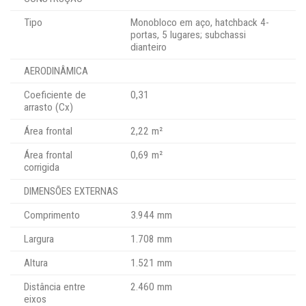
Tipo
Monobloco em aço, hatchback 4-
portas, 5 lugares; subchassi
dianteiro
AERODINÂMICA
Coeficiente de
0,31
arrasto (Cx)
Área frontal
2,22 m²
Área frontal
0,69 m²
corrigida
DIMENSÕES EXTERNAS
Comprimento
3.944 mm
Largura
1.708 mm
Altura
1.521 mm
Distância entre
2.460 mm
eixos