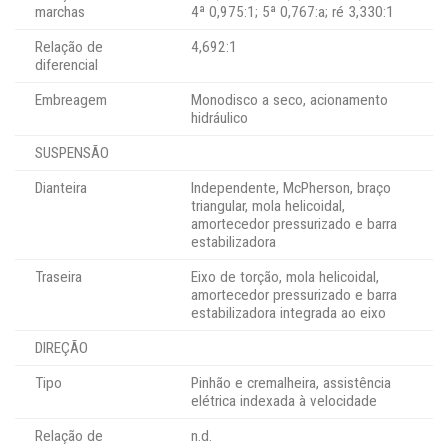
marchas
4ª 0,975:1; 5ª 0,767:a; ré 3,330:1
Relação de
4,692:1
diferencial
Embreagem
Monodisco a seco, acionamento
hidráulico
SUSPENSÃO
Dianteira
Independente, McPherson, braço
triangular, mola helicoidal,
amortecedor pressurizado e barra
estabilizadora
Traseira
Eixo de torção, mola helicoidal,
amortecedor pressurizado e barra
estabilizadora integrada ao eixo
DIREÇÃO
Tipo
Pinhão e cremalheira, assistência
elétrica indexada à velocidade
Relação de
n.d.