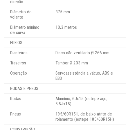
direção
Diâmetro do
375 mm
volante
Diâmetro mínimo
10,3 metros
de curva
FREIOS
Dianteiros
Disco não ventilado Ø 266 mm
Traseiros
Tambor Ø 203 mm
Operação
Servoassistência a vácuo, ABS e
EBD
RODAS E PNEUS
Rodas
Alumínio, 6Jx15 (estepe aço,
5,5Jx15)
Pneus
195/60R15H, de baixo atrito de
rolamento (estepe 185/60R15H)
CONSTRUÇÃO