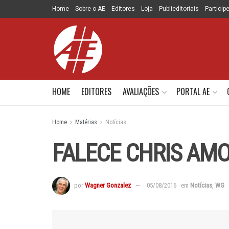
Home
Sobre o AE
Editores
Loja
Publieditoriais
Particip
HOME
EDITORES
AVALIAÇÕES
PORTAL AE
Home
Matérias
Notícias
FALECE CHRIS AM
por
Wagner Gonzalez
05/08/2016
em
Notícias
,
WG