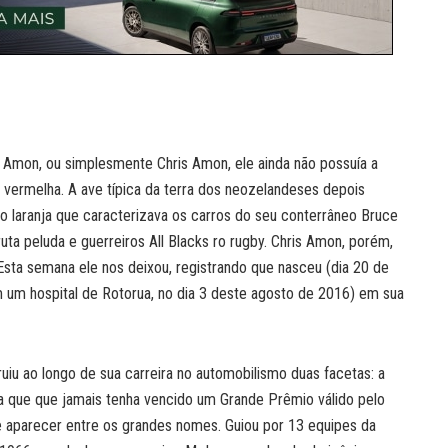
r Amon, ou simplesmente Chris Amon, ele ainda não possuía a
l e vermelha. A ave típica da terra dos neozelandeses depois
 laranja que caracterizava os carros do seu conterrâneo Bruce
ta peluda e guerreiros All Blacks ro rugby. Chris Amon, porém,
. Esta semana ele nos deixou, registrando que nasceu (dia 20 de
em um hospital de Rotorua, no dia 3 deste agosto de 2016) em sua
uiu ao longo de sua carreira no automobilismo duas facetas: a
nda que que jamais tenha vencido um Grande Prêmio válido pelo
 aparecer entre os grandes nomes. Guiou por 13 equipes da