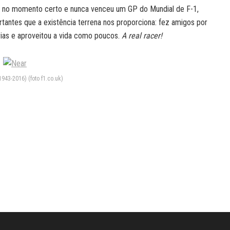
ta no momento certo e nunca venceu um GP do Mundial de F-1,
rtantes que a existência terrena nos proporciona: fez amigos por
ias e aproveitou a vida como poucos.
A real racer!
943-2016) (foto f1.co.uk)