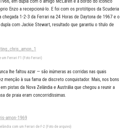
de 1966, em dupla com o amigo McLaren e a bordo do icônico
óprio Enzo a recepcioná-lo. E foi com os protótipos da Scuderia
ia chegada 1-2-3 da Ferrari na 24 Horas de Daytona de 1967 e o
upla com Jackie Stewart, resultado que garantiu o título de
um Ferrari F1 (Foto Ferrari)
nca lhe faltou azar — são inúmeras as corridas nas quais
fez menção à sua fama de discreto conquistador. Mais, nos bons
m pistas da Nova Zelândia e Austrália que chegou a reunir a
asa de praia eram concorridíssimas.
lândia com um Ferrari de F-2 (Foto de arquivo)