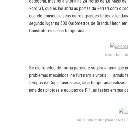
categoria, mas foi a vitória na 24 Horas de Le Mans 
Ford GT, que as lhe abriu as portas da Ferrari com o pr
que ele conseguiu seus outros grandes feitos: a lendár
segundo lugar na 500 Quilômetros de Brands Hatch em d
Construtores nessa temporada.
Amon a bordo de 
Se ele rejeitou de forma perene e segura a fama que nu
problemas mecânicos lhe furtaram a vitória —, jamais 
tempos da Copa Tasmaniana, uma temporada realizada e
nata dos pilotoss e equipes de F-1, as festas em sua c
Na largada de uma prova na Nova Ze