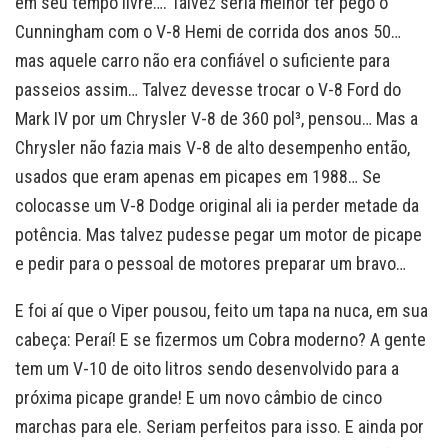
em seu tempo livre…. Talvez seria melhor ter pego o
Cunningham com o V-8 Hemi de corrida dos anos 50…
mas aquele carro não era confiável o suficiente para
passeios assim… Talvez devesse trocar o V-8 Ford do
Mark IV por um Chrysler V-8 de 360 pol³, pensou… Mas a
Chrysler não fazia mais V-8 de alto desempenho então,
usados que eram apenas em picapes em 1988… Se
colocasse um V-8 Dodge original ali ia perder metade da
potência. Mas talvez pudesse pegar um motor de picape
e pedir para o pessoal de motores preparar um bravo…
E foi aí que o Viper pousou, feito um tapa na nuca, em sua
cabeça: Peraí! E se fizermos um Cobra moderno? A gente
tem um V-10 de oito litros sendo desenvolvido para a
próxima picape grande! E um novo câmbio de cinco
marchas para ele. Seriam perfeitos para isso. E ainda por