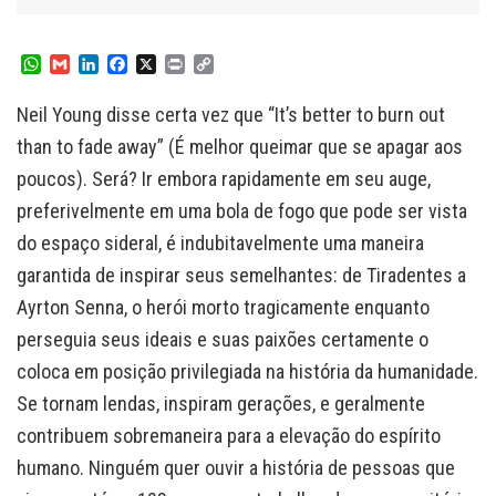
W
G
L
F
X
P
C
h
m
i
a
r
o
a
a
n
c
i
p
Neil Young disse certa vez que “It’s better to burn out
t
i
k
e
n
y
s
l
e
b
t
L
than to fade away” (É melhor queimar que se apagar aos
A
d
o
i
poucos). Será? Ir embora rapidamente em seu auge,
p
I
o
n
p
n
k
k
preferivelmente em uma bola de fogo que pode ser vista
do espaço sideral, é indubitavelmente uma maneira
garantida de inspirar seus semelhantes: de Tiradentes a
Ayrton Senna, o herói morto tragicamente enquanto
perseguia seus ideais e suas paixões certamente o
coloca em posição privilegiada na história da humanidade.
Se tornam lendas, inspiram gerações, e geralmente
contribuem sobremaneira para a elevação do espírito
humano. Ninguém quer ouvir a história de pessoas que