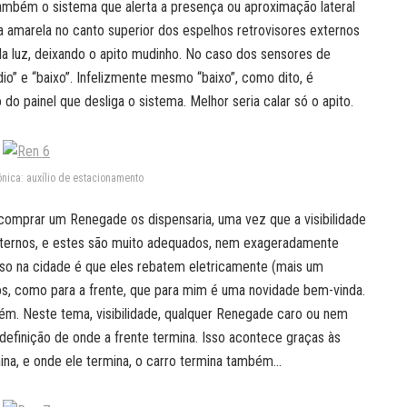
 também o sistema que alerta a presença ou aproximação lateral
a amarela no canto superior dos espelhos retrovisores externos
la luz, deixando o apito mudinho. No caso dos sensores de
io” e “baixo”. Infelizmente mesmo “baixo”, como dito, é
do painel que desliga o sistema. Melhor seria calar só o apito.
ônica: auxílio de estacionamento
e comprar um Renegade os dispensaria, uma vez que a visibilidade
 externos, e estes são muito adequados, nem exageradamente
so na cidade é que eles rebatem eletricamente (mais um
ros, como para a frente, que para mim é uma novidade bem-vinda.
ém. Neste tema, visibilidade, qualquer Renegade caro ou nem
definição de onde a frente termina. Isso acontece graças às
na, e onde ele termina, o carro termina também…