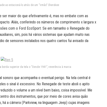
ade ao estacioná-lo atrás de um “irmão” Cherokee
ce ser maior do que efetivamente é, mas no embate com as
pacto. Aliás, conferindo os números de comprimento x largura x
ensões com o Ford EcoSport. Se em tamanho o Renegade do
uxiliares, sim, pois há vários sistemas que ajudam muito nas
io de sensores instalados nos quatro cantos fui avisado da
 borda superior da tela o “Desde 1941”, reverência à marca
 sonoro que acompanha o eventual perigo. Na tela central é
les o sinal é excessivo. No Renegade de teste aboli o apito
reduzido o volume a um nível bem baixo, coisa impossível. Me
 centro dos instrumentos, que por meio de cores avisa quão
lo, há a câmera (Parkview, na linguagem Jeep) cujas imagens