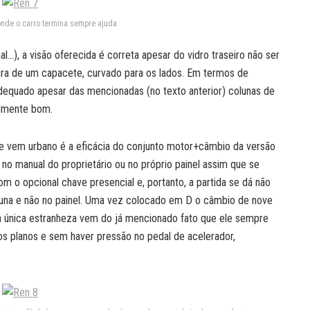
onde o carro termina sempre ajuda
al…), a visão oferecida é correta apesar do vidro traseiro não ser
ra de um capacete, curvado para os lados. Em termos de
adequado apesar das mencionadas (no texto anterior) colunas de
almente bom.
 e vem urbano é a eficácia do conjunto motor+câmbio da versão
no manual do proprietário ou no próprio painel assim que se
om o opcional chave presencial e, portanto, a partida se dá não
oluna e não no painel. Uma vez colocado em D o câmbio de nove
 a única estranheza vem do já mencionado fato que ele sempre
s planos e sem haver pressão no pedal de acelerador,