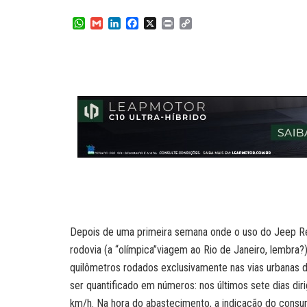
W
G
L
F
X
P
C
h
m
i
a
r
o
a
a
n
c
i
p
t
i
k
e
n
y
s
l
e
b
t
L
A
d
o
i
p
I
o
n
p
n
k
k
Depois de uma primeira semana onde o uso do Jeep R
rodovia (a “olímpica”viagem ao Rio de Janeiro, lembra
quilômetros rodados exclusivamente nas vias urbanas d
ser quantificado em números: nos últimos sete dias di
km/h. Na hora do abastecimento, a indicação do cons