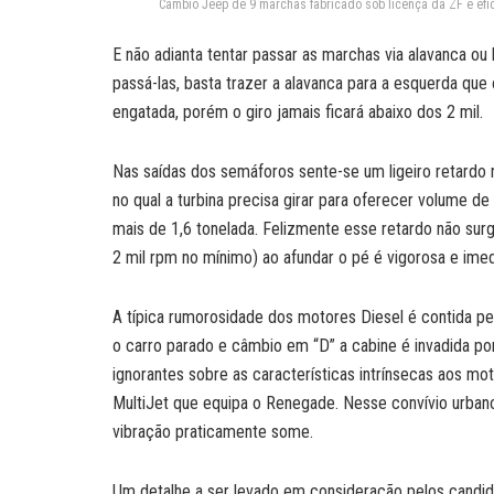
Câmbio Jeep de 9 marchas fabricado sob licença da ZF é efic
E não adianta tentar passar as marchas via alavanca ou
passá-las, basta trazer a alavanca para a esquerda q
engatada, porém o giro jamais ficará abaixo dos 2 mil.
Nas saídas dos semáforos sente-se um ligeiro retardo 
no qual a turbina precisa girar para oferecer volume de
mais de 1,6 tonelada. Felizmente esse retardo não sur
2 mil rpm no mínimo) ao afundar o pé é vigorosa e imed
A típica rumorosidade dos motores Diesel é contida p
o carro parado e câmbio em “D” a cabine é invadida po
ignorantes sobre as características intrínsecas aos m
MultiJet que equipa o Renegade. Nesse convívio urban
vibração praticamente some.
Um detalhe a ser levado em consideração pelos candid