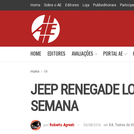
Home
Sobre o AE
Editores
Loja
Publieditoriais
Particip
HOME
EDITORES
AVALIAÇÕES
PORTAL AE
Home
RA
JEEP RENEGADE LO
SEMANA
por
Roberto Agresti
30/08/2016
em
RA
,
Testes de 30