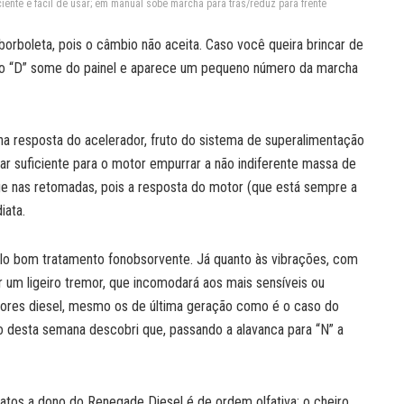
iente e fácil de usar; em manual sobe marcha para trás/reduz para frente
 borboleta, pois o câmbio não aceita. Caso você queira brincar de
ue o “D” some do painel e aparece um pequeno número da marcha
na resposta do acelerador, fruto do sistema de superalimentação
 ar suficiente para o motor empurrar a não indiferente massa de
ge nas retomadas, pois a resposta do motor (que está sempre a
iata.
elo bom tratamento fonobsorvente. Já quanto às vibrações, com
r um ligeiro tremor, que incomodará aos mais sensíveis ou
otores diesel, mesmo os de última geração como é o caso do
o desta semana descobri que, passando a alavanca para “N” a
atos a dono do Renegade Diesel é de ordem olfativa: o cheiro