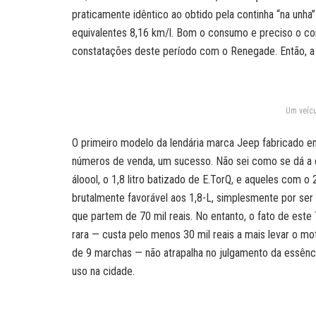
praticamente idêntico ao obtido pela continha “na unha
equivalentes 8,16 km/l. Bom o consumo e preciso o c
constatações deste período com o Renegade. Então, a
Um veícu
O primeiro modelo da lendária marca Jeep fabricado e
números de venda, um sucesso. Não sei como se dá a 
áloool, o 1,8 litro batizado de E.TorQ, e aqueles com o 
brutalmente favorável aos 1,8-L, simplesmente por ser
que partem de 70 mil reais. No entanto, o fato de est
rara — custa pelo menos 30 mil reais a mais levar o m
de 9 marchas — não atrapalha no julgamento da essênc
uso na cidade.