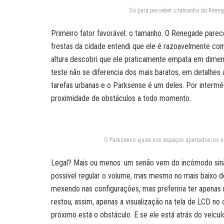
Dá para perceber o tamanho do Reneg
Primeiro fator favorável: o tamanho. O Renegade pare
frestas da cidade entendi que ele é razoavelmente com
altura descobri que ele praticamente empata em dim
teste não se diferencia dos mais baratos, em detalhes a
tarefas urbanas e o Parksense é um deles. Por interméd
proximidade de obstáculos a todo momento.
O Parksense ajuda nos espaços apertados; no na
Legal? Mais ou menos: um senão vem do incômodo sinal
possível regular o volume, mas mesmo no mais baixo de
mexendo nas configurações, mas preferiria ter apenas 
restou, assim, apenas a visualização na tela de LCD no
próximo está o obstáculo. E se ele está atrás do veícu