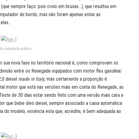
” (que sempre faço. pois creio em bruxas…), que resultou em
omputador de bordo, mas não foram apenas estas as
 elas…
lo sobretudo prático
m sua nova fase no território nacional é, como comprovam os
divisão entre os Renegade equipados com motor flex gasolina/
2,0 diesel
made in Italy
, mas certamente a proporção é
 tal motor que está nas versões mais em conta do Renegade, as
e Teste de 30 dias estar sendo feito com uma versão mais cara e
otor que bebe óleo diesel, sempre associado a caixa automática
ia do modelo, essência esta que, acredite, é bem adequada ao