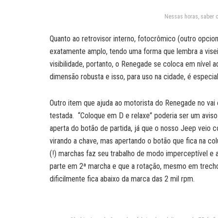
Nessas horas, saber 
Quanto ao retrovisor interno, fotocrômico (outro opcion
exatamente amplo, tendo uma forma que lembra a visei
visibilidade, portanto, o Renegade se coloca em nível 
dimensão robusta e isso, para uso na cidade, é especi
Outro item que ajuda ao motorista do Renegade no vai
testada. “Coloque em D e relaxe” poderia ser um aviso 
aperta do botão de partida, já que o nosso Jeep veio c
virando a chave, mas apertando o botão que fica na c
(!) marchas faz seu trabalho de modo imperceptível e
parte em 2ª marcha e que a rotação, mesmo em trecho
dificilmente fica abaixo da marca das 2 mil rpm.