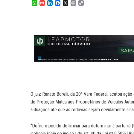
W
G
L
F
X
P
C
h
m
i
a
r
o
a
a
n
c
i
p
t
i
k
e
n
y
s
l
e
b
t
L
A
d
o
i
p
I
o
n
p
n
k
k
O juiz Renato Borelli, da 20ª Vara Federal, acatou ação
de Proteção Mútua aos Proprietários de Veículos Aut
autuações até que as rodovias sejam devidamente sinal
“Defiro o pedido de liminar para determinar à parte ré 
inobservância do inciso I do art. 40 da Lei nº 9.503/1