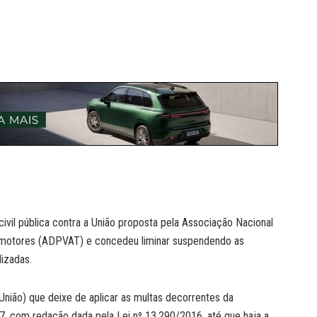
 civil pública contra a União proposta pela Associação Nacional
omotores (ADPVAT) e concedeu liminar suspendendo as
izadas.
(União) que deixe de aplicar as multas decorrentes da
997, com redação dada pela Lei nº 13.290/2016, até que haja a