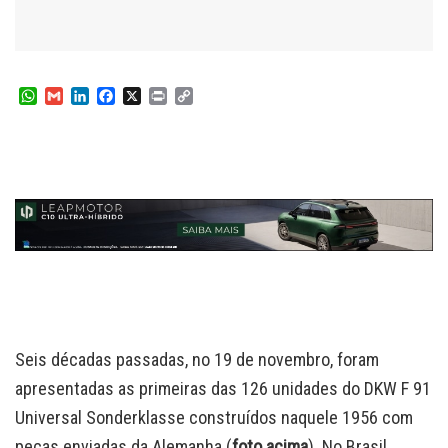
W
G
L
F
X
P
C
h
m
i
a
r
o
a
a
n
c
i
p
t
i
k
e
n
y
s
l
e
b
t
L
A
d
o
i
p
I
o
n
p
n
k
k
Seis décadas passadas, no 19 de novembro, foram
apresentadas as primeiras das 126 unidades do DKW F 91
Universal Sonderklasse construídos naquele 1956 com
peças enviadas da Alemanha (
foto acima
). No Brasil,