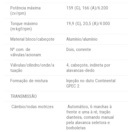
Potência máxima
159 (G), 166 (A)/6.200
(cv/rpm)
Torque máximo
19,9 (G), 20,5 (A)/4.000
(m·kgf/rpm)
Material bloco/cabeçote
Alumínio/alumínio
Nº com. de
Dois, corrente
válvulas/acionam.
Válvulas/cilindro/onde/a
4, cabeçote, indireta por
tuação
alavancas-dedo
Formação de mistura
Injeção no duto Continental
GPEC 2
TRANSMISSÃO
Câmbio/rodas motrizes
Automático, 6 marchas à
frente e uma à ré, tração
dianteira, comando manual
pela alavanca seletora e
borboletas