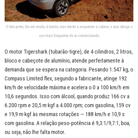
O teto preto, tão em moda, é bonito, mas tende a esquentar a cabine, o que obriga o
uso mais frequente do ar-condicionado
O motor Tigershark (tubarão-tigre), de 4 cilindros, 2 litros,
bloco e cabeçote de alumínio, atende perfeitamente à
demanda que se espera na categoria. Pesando 1.547 kg, o
Compass Limited flex, segundo a fabricante, atinge 192
km/h de velocidade máxima e acelera o 0 a 100 km/h em
10,6 segundos. Isso com álcool, quando produz 166 cv a
6.200 rpm e 20,5 m·kgf a 4.000 rpm; com gasolina, 159 cv
e 19,9 m·kgf às mesmas rotações — 188 km/h e 10,9 s
com gasolina. A relação peso-potência é 9,3:1/9,7:1, boa,
ou seja, não lhe falta motor.