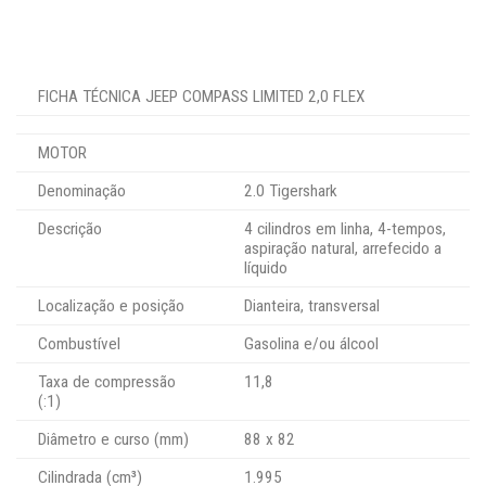
FICHA TÉCNICA JEEP COMPASS LIMITED 2,0 FLEX
MOTOR
Denominação
2.0 Tigershark
Descrição
4 cilindros em linha, 4-tempos,
aspiração natural, arrefecido a
líquido
Localização e posição
Dianteira, transversal
Combustível
Gasolina e/ou álcool
Taxa de compressão
11,8
(:1)
Diâmetro e curso (mm)
88 x 82
Cilindrada (cm³)
1.995