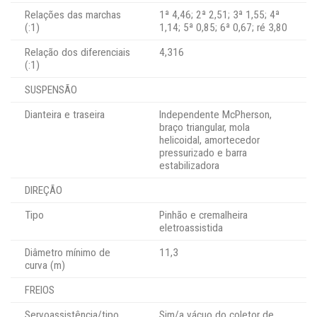
Relações das marchas
1ª 4,46; 2ª 2,51; 3ª 1,55; 4ª
(:1)
1,14; 5ª 0,85; 6ª 0,67; ré 3,80
Relação dos diferenciais
4,316
(:1)
SUSPENSÃO
Dianteira e traseira
Independente McPherson,
braço triangular, mola
helicoidal, amortecedor
pressurizado e barra
estabilizadora
DIREÇÃO
Tipo
Pinhão e cremalheira
eletroassistida
Diâmetro mínimo de
11,3
curva (m)
FREIOS
Servoassistência/tipo
Sim/a vácuo do coletor de