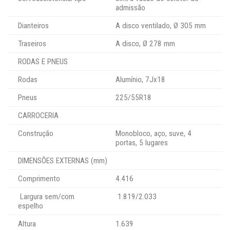
admissão
Dianteiros
A disco ventilado, Ø 305 mm
Traseiros
A disco, Ø 278 mm
RODAS E PNEUS
Rodas
Alumínio, 7Jx18
Pneus
225/55R18
CARROCERIA
Construção
Monobloco, aço, suve, 4
portas, 5 lugares
DIMENSÕES EXTERNAS (mm)
Comprimento
4.416
Largura sem/com
1.819/2.033
espelho
Altura
1.639