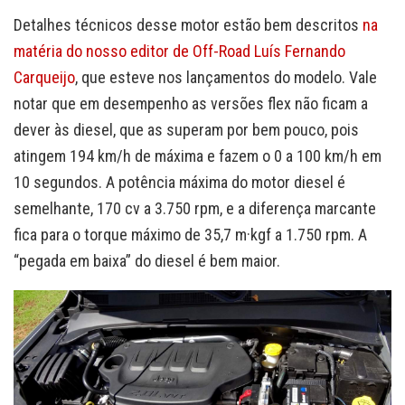
Detalhes técnicos desse motor estão bem descritos
na
matéria do nosso editor de Off-Road Luís Fernando
Carqueijo
, que esteve nos lançamentos do modelo. Vale
notar que em desempenho as versões flex não ficam a
dever às diesel, que as superam por bem pouco, pois
atingem 194 km/h de máxima e fazem o 0 a 100 km/h em
10 segundos. A potência máxima do motor diesel é
semelhante, 170 cv a 3.750 rpm, e a diferença marcante
fica para o torque máximo de 35,7 m·kgf a 1.750 rpm. A
“pegada em baixa” do diesel é bem maior.