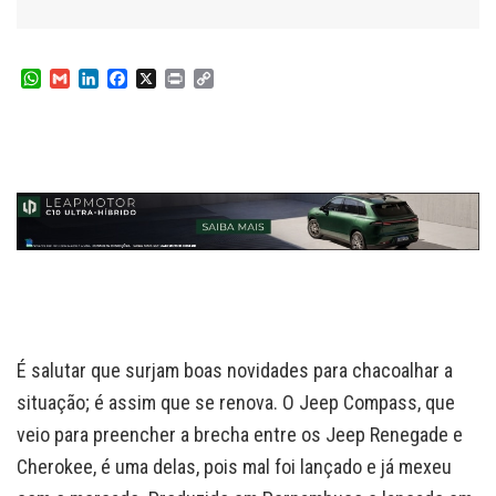
W
G
L
F
X
P
C
h
m
i
a
r
o
a
a
n
c
i
p
t
i
k
e
n
y
s
l
e
b
t
L
A
d
o
i
p
I
o
n
p
n
k
k
É salutar que surjam boas novidades para chacoalhar a
situação; é assim que se renova. O Jeep Compass, que
veio para preencher a brecha entre os Jeep Renegade e
Cherokee, é uma delas, pois mal foi lançado e já mexeu