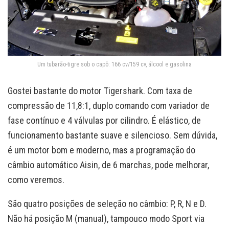
Um tubarão-tigre sob o capô: 166 cv/159 cv, álcool e gasolina
Gostei bastante do motor Tigershark. Com taxa de
compressão de 11,8:1, duplo comando com variador de
fase contínuo e 4 válvulas por cilindro. É elástico, de
funcionamento bastante suave e silencioso. Sem dúvida,
é um motor bom e moderno, mas a programação do
câmbio automático Aisin, de 6 marchas, pode melhorar,
como veremos.
São quatro posições de seleção no câmbio: P, R, N e D.
Não há posição M (manual), tampouco modo Sport via