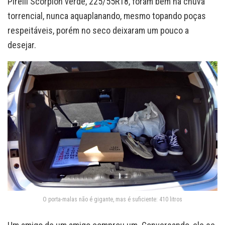
Pirelli Scorpion verde, 225/55R18, foram bem na chuva
torrencial, nunca aquaplanando, mesmo topando poças
respeitáveis, porém no seco deixaram um pouco a
desejar.
O porta-malas não é gigante, mas é suficiente: 410 litros