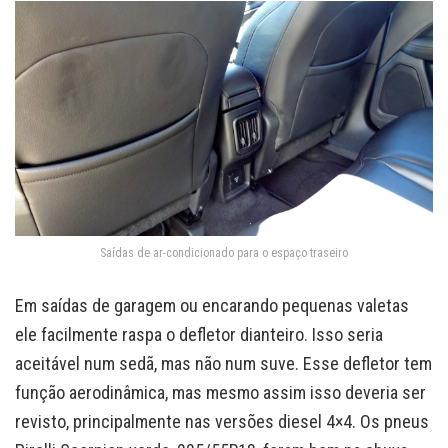
Saídas de ar-condicionado para o espaço traseiro
Em saídas de garagem ou encarando pequenas valetas
ele facilmente raspa o defletor dianteiro. Isso seria
aceitável num sedã, mas não num suve. Esse defletor tem
função aerodinâmica, mas mesmo assim isso deveria ser
revisto, principalmente nas versões diesel 4×4. Os pneus