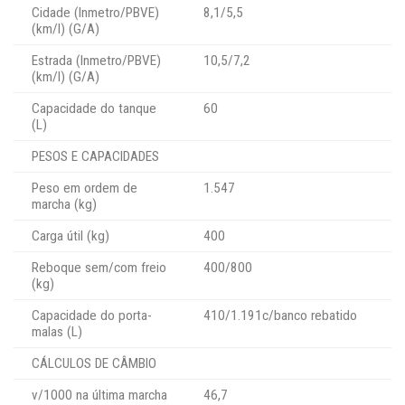
Cidade (Inmetro/PBVE)
8,1/5,5
(km/l) (G/A)
Estrada (Inmetro/PBVE)
10,5/7,2
(km/l) (G/A)
Capacidade do tanque
60
(L)
PESOS E CAPACIDADES
Peso em ordem de
1.547
marcha (kg)
Carga útil (kg)
400
Reboque sem/com freio
400/800
(kg)
Capacidade do porta-
410/1.191c/banco rebatido
malas (L)
CÁLCULOS DE CÂMBIO
v/1000 na última marcha
46,7