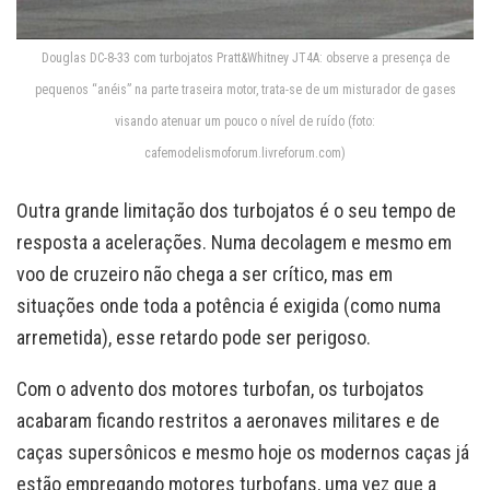
Douglas DC-8-33 com turbojatos Pratt&Whitney JT4A: observe a presença de
pequenos “anéis” na parte traseira motor, trata-se de um misturador de gases
visando atenuar um pouco o nível de ruído (foto:
cafemodelismoforum.livreforum.com)
Outra grande limitação dos turbojatos é o seu tempo de
resposta a acelerações. Numa decolagem e mesmo em
voo de cruzeiro não chega a ser crítico, mas em
situações onde toda a potência é exigida (como numa
arremetida), esse retardo pode ser perigoso.
Com o advento dos motores turbofan, os turbojatos
acabaram ficando restritos a aeronaves militares e de
caças supersônicos e mesmo hoje os modernos caças já
estão empregando motores turbofans, uma vez que a