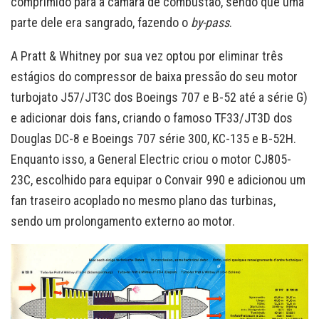
comprimido para a câmara de combustão, sendo que uma
parte dele era sangrado, fazendo o
by-pass
.
A Pratt & Whitney por sua vez optou por eliminar três
estágios do compressor de baixa pressão do seu motor
turbojato J57/JT3C dos Boeings 707 e B-52 até a série G)
e adicionar dois fans, criando o famoso TF33/JT3D dos
Douglas DC-8 e Boeings 707 série 300, KC-135 e B-52H.
Enquanto isso, a General Electric criou o motor CJ805-
23C, escolhido para equipar o Convair 990 e adicionou um
fan traseiro acoplado no mesmo plano das turbinas,
sendo um prolongamento externo ao motor.