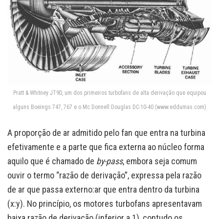
Pratt & Whitney JT9D, um dos primeiros turbofans de alta derivação que equipou
alguns Boeings 747, 767 e o Mc Donnell Douglas DC-10-40 (www.eddumas.com)
A proporção de ar admitido pelo fan que entra na turbina
efetivamente e a parte que fica externa ao núcleo forma
aquilo que é chamado de
by-pass
, embora seja comum
ouvir o termo “razão de derivação”, expressa pela razão
de ar que passa externo:ar que entra dentro da turbina
(x:y). No princípio, os motores turbofans apresentavam
baixa razão de derivação (inferior a 1), contudo os