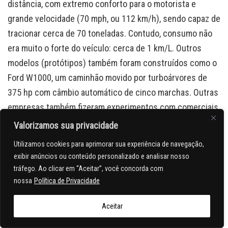
distância, com extremo conforto para o motorista e
grande velocidade (70 mph, ou 112 km/h), sendo capaz de
tracionar cerca de 70 toneladas. Contudo, consumo não
era muito o forte do veículo: cerca de 1 km/L. Outros
modelos (protótipos) também foram construídos como o
Ford W1000, um caminhão movido por turboárvores de
375 hp com câmbio automático de cinco marchas. Outras
empresas também fizeram experimentos com comerciais
a turbina como a Chevrolet (Turbo Titan III).
Valorizamos sua privacidade
Utilizamos cookies para aprimorar sua experiência de navegação,
O desenvolvimento dos motores recíprocos de ciclo Otto
exibir anúncios ou conteúdo personalizado e analisar nosso
e Diesel, o elevado consumo, emissões e nível de ruído
tráfego. Ao clicar em “Aceitar”, você concorda com
das turbinas a gás acabaram inviabilizando seu uso
nossa
Política de Privacidade
automobilístico, sendo que os conceitos acabaram sendo
abandonados.
Aceitar