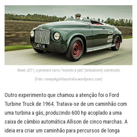
Rover JET1, o primeiro carro “movido a jato” (turboávore) construído
(Foto: roverp4guildaustralia.wordpress.com)
Outro experimento que chamou a atenção foi o Ford
Turbine Truck de 1964. Tratava-se de um caminhão com
uma turbina a gás, produzindo 600 hp acoplado a uma
caixa de câmbio automática Allison de cinco marchas. A
ideia era criar um caminhão para percursos de longa