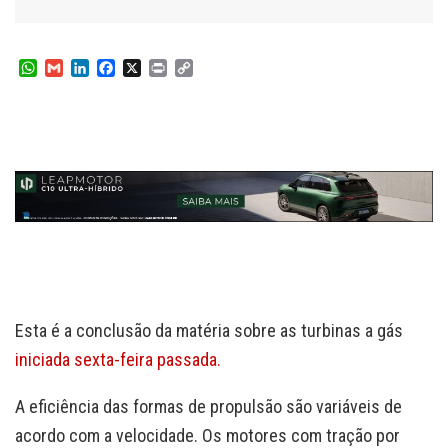
W
G
L
F
X
P
C
h
m
i
a
r
o
a
a
n
c
i
p
t
i
k
e
n
y
s
l
e
b
t
L
A
d
o
i
p
I
o
n
p
n
k
k
Esta é a conclusão da matéria sobre as turbinas a gás
iniciada sexta-feira passada.
A eficiência das formas de propulsão são variáveis de
acordo com a velocidade. Os motores com tração por