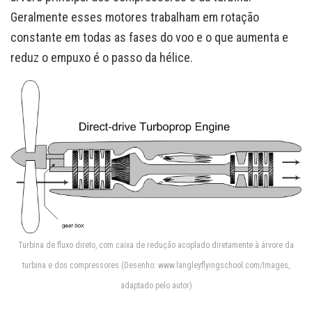
Geralmente esses motores trabalham em rotação
constante em todas as fases do voo e o que aumenta e
reduz o empuxo é o passo da hélice.
Turbina de fluxo direto, com caixa de redução acoplado diretamente à árvore da
turbina e dos compressores (Desenho: www.langleyflyingschool.com/Images,
adaptado pelo autor)