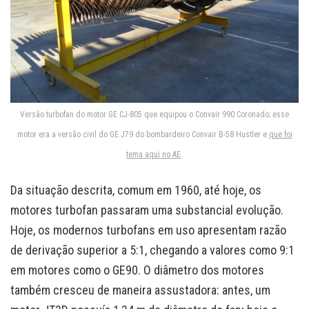
Versão turbofan do motor GE CJ-805 que equipou o Convair 990 Coronado; esse
motor era a versão civil do GE J79 do bombardeiro Convair B-58 Hustler e
que foi
tema aqui no AE
.
Da situação descrita, comum em 1960, até hoje, os
motores turbofan passaram uma substancial evolução.
Hoje, os modernos turbofans em uso apresentam razão
de derivação superior a 5:1, chegando a valores como 9:1
em motores como o GE90. O diâmetro dos motores
também cresceu de maneira assustadora: antes, um