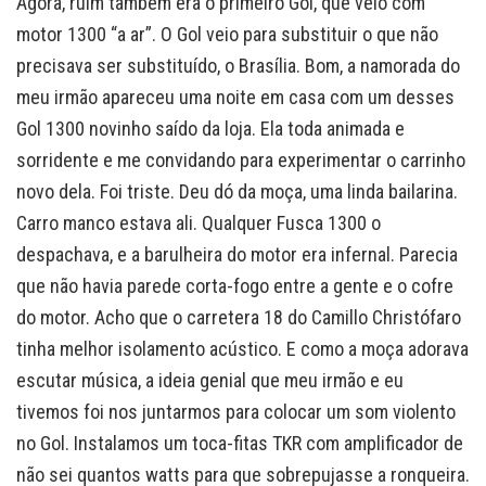
Agora, ruim também era o primeiro Gol, que veio com
motor 1300 “a ar”. O Gol veio para substituir o que não
precisava ser substituído, o Brasília. Bom, a namorada do
meu irmão apareceu uma noite em casa com um desses
Gol 1300 novinho saído da loja. Ela toda animada e
sorridente e me convidando para experimentar o carrinho
novo dela. Foi triste. Deu dó da moça, uma linda bailarina.
Carro manco estava ali. Qualquer Fusca 1300 o
despachava, e a barulheira do motor era infernal. Parecia
que não havia parede corta-fogo entre a gente e o cofre
do motor. Acho que o carretera 18 do Camillo Christófaro
tinha melhor isolamento acústico. E como a moça adorava
escutar música, a ideia genial que meu irmão e eu
tivemos foi nos juntarmos para colocar um som violento
no Gol. Instalamos um toca-fitas TKR com amplificador de
não sei quantos watts para que sobrepujasse a ronqueira.