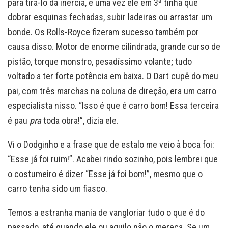
para tirá-lo da inércia, e uma vez ele em 3ª tinha que
dobrar esquinas fechadas, subir ladeiras ou arrastar um
bonde. Os Rolls-Royce fizeram sucesso também por
causa disso. Motor de enorme cilindrada, grande curso de
pistão, torque monstro, pesadíssimo volante; tudo
voltado a ter forte potência em baixa. O Dart cupê do meu
pai, com três marchas na coluna de direção, era um carro
especialista nisso. “Isso é que é carro bom! Essa terceira
é pau
pra
toda obra!”, dizia ele.
Vi o Dodginho e a frase que de estalo me veio à boca foi:
“Esse já foi ruim!”. Acabei rindo sozinho, pois lembrei que
o costumeiro é dizer “Esse já foi bom!”, mesmo que o
carro tenha sido um fiasco.
Temos a estranha mania de vangloriar tudo o que é do
passado, até quando ele ou aquilo não o mereça. Se um