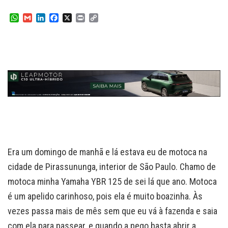
W
G
L
F
X
P
C
h
m
i
a
r
o
a
a
n
c
i
p
t
i
k
e
n
y
s
l
e
b
t
L
A
d
o
i
p
I
o
n
p
n
k
k
Era um domingo de manhã e lá estava eu de motoca na
cidade de Pirassununga, interior de São Paulo. Chamo de
motoca minha Yamaha YBR 125 de sei lá que ano. Motoca
é um apelido carinhoso, pois ela é muito boazinha. Às
vezes passa mais de mês sem que eu vá à fazenda e saia
com ela para passear, e quando a pego basta abrir a