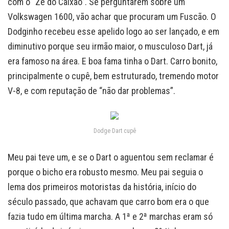
com o “Zé do Caixão”. Se perguntarem sobre um
Volkswagen 1600, vão achar que procuram um Fuscão. O
Dodginho recebeu esse apelido logo ao ser lançado, e em
diminutivo porque seu irmão maior, o musculoso Dart, já
era famoso na área. E boa fama tinha o Dart. Carro bonito,
principalmente o cupê, bem estruturado, tremendo motor
V-8, e com reputação de “não dar problemas”.
Dodge Dart cupê
Meu pai teve um, e se o Dart o aguentou sem reclamar é
porque o bicho era robusto mesmo. Meu pai seguia o
lema dos primeiros motoristas da história, início do
século passado, que achavam que carro bom era o que
fazia tudo em última marcha. A 1ª e 2ª marchas eram só