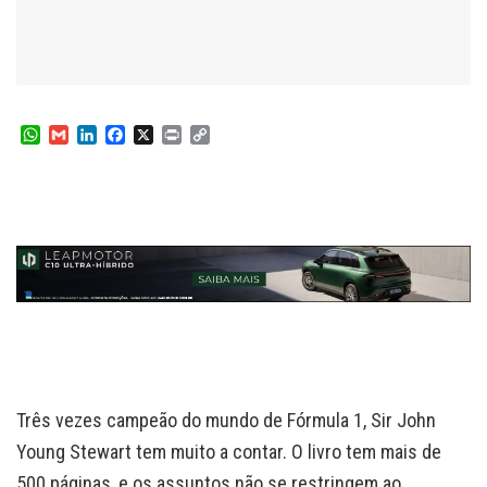
W
G
L
F
X
P
C
h
m
i
a
r
o
a
a
n
c
i
p
t
i
k
e
n
y
s
l
e
b
t
L
A
d
o
i
p
I
o
n
p
n
k
k
Três vezes campeão do mundo de Fórmula 1, Sir John
Young Stewart tem muito a contar. O livro tem mais de
500 páginas, e os assuntos não se restringem ao