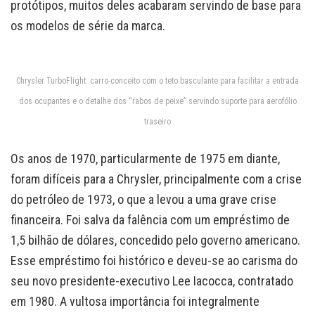
protótipos, muitos deles acabaram servindo de base para
os modelos de série da marca.
Chrysler TurboFlight: carro-conceito com o teto basculante para facilitar a entrada
dos ocupantes e o detalhe dos “rabos de peixe” servindo suporte para aerofólio
traseiro
Os anos de 1970, particularmente de 1975 em diante,
foram difíceis para a Chrysler, principalmente com a crise
do petróleo de 1973, o que a levou a uma grave crise
financeira. Foi salva da falência com um empréstimo de
1,5 bilhão de dólares, concedido pelo governo americano.
Esse empréstimo foi histórico e deveu-se ao carisma do
seu novo presidente-executivo Lee Iacocca, contratado
em 1980. A vultosa importância foi integralmente