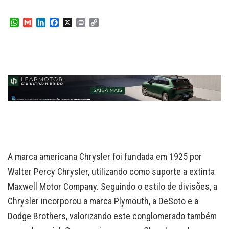
W
G
L
F
X
P
C
h
m
i
a
r
o
a
a
n
c
i
p
t
i
k
e
n
y
s
l
e
b
t
L
A
d
o
i
p
I
o
n
p
n
k
k
A marca americana Chrysler foi fundada em 1925 por
Walter Percy Chrysler, utilizando como suporte a extinta
Maxwell Motor Company. Seguindo o estilo de divisões, a
Chrysler incorporou a marca Plymouth, a DeSoto e a
Dodge Brothers, valorizando este conglomerado também