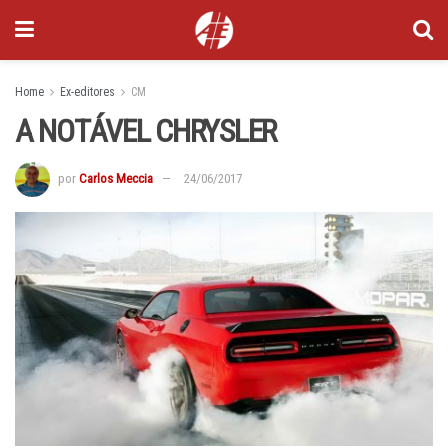
Home
Ex-editores
CM
A NOTÁVEL CHRYSLER
por
Carlos Meccia
24/06/2017