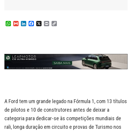
W
G
L
F
X
P
C
h
m
i
a
r
o
a
a
n
c
i
p
t
i
k
e
n
y
s
l
e
b
t
L
A
d
o
i
p
I
o
n
p
n
k
k
A Ford tem um grande legado na Fórmula 1, com 13 títulos
de pilotos e 10 de construtores antes de deixar a
categoria para dedicar-se às competições mundiais de
rali, longa duração em circuito e provas de Turismo nos