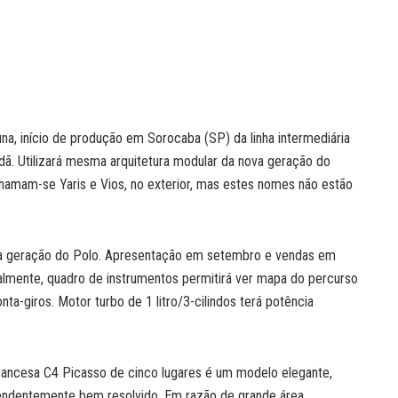
a, início de produção em Sorocaba (SP) da linha intermediária
edã. Utilizará mesma arquitetura modular da nova geração do
chamam-se Yaris e Vios, no exterior, mas estes nomes não estão
ta geração do Polo. Apresentação em setembro e vendas em
almente, quadro de instrumentos permitirá ver mapa do percurso
nta-giros. Motor turbo de 1 litro/3-cilindos terá potência
rancesa C4 Picasso de cinco lugares é um modelo elegante,
reendentemente bem resolvido. Em razão de grande área