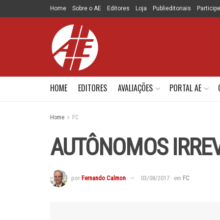
Home
Sobre o AE
Editores
Loja
Publieditoriais
Particip
HOME
EDITORES
AVALIAÇÕES
PORTAL AE
Home
FC
AUTÔNOMOS IRREV
por
Fernando Calmon
03/08/2017
em
FC