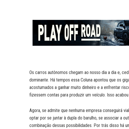
a
a
n
c
i
p
t
i
k
e
n
y
s
l
e
b
t
L
A
d
o
i
p
I
o
n
p
n
k
k
Os carros autônomos chegam ao nosso dia a dia e, cedo
dominante. Há tempos essa Coluna apontou que os giga
acostumados a ganhar muito dinheiro e a enfrentar ris
fizessem contas para produzir um veículo. Isso acabou
Agora, se admite que nenhuma empresa conseguirá via
optar por se juntar à dupla do barulho, se associar a o
combinação dessas possibilidades. Por trás disso há u