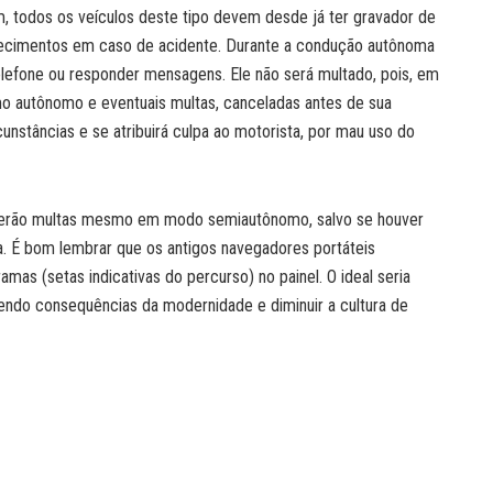
ém, todos os veículos deste tipo devem desde já ter gravador de
arecimentos em caso de acidente. Durante a condução autônoma
telefone ou responder mensagens. Ele não será multado, pois, em
mo autônomo e eventuais multas, canceladas antes de sua
unstâncias e se atribuirá culpa ao motorista, por mau uso do
eberão multas mesmo em modo semiautônomo, salvo se houver
a. É bom lembrar que os antigos navegadores portáteis
mas (setas indicativas do percurso) no painel. O ideal seria
vendo consequências da modernidade e diminuir a cultura de