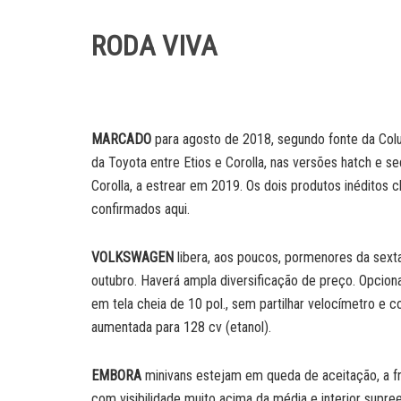
RODA VIVA
MARCADO
para agosto de 2018, segundo fonte da Colun
da Toyota entre Etios e Corolla, nas versões hatch e s
Corolla, a estrear em 2019. Os dois produtos inéditos 
confirmados aqui.
VOLKSWAGEN
libera, aos poucos, pormenores da sex
outubro. Haverá ampla diversificação de preço. Opcion
em tela cheia de 10 pol., sem partilhar velocímetro e co
aumentada para 128 cv (etanol).
EMBORA
minivans estejam em queda de aceitação, a f
com visibilidade muito acima da média e interior sup