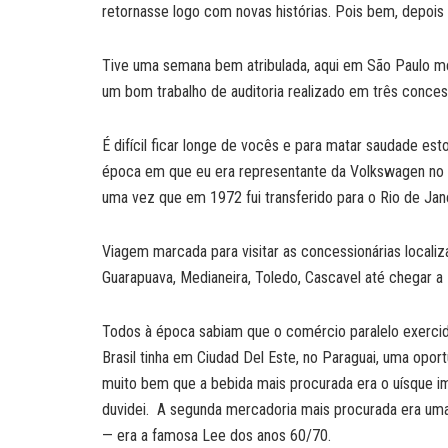
retornasse logo com novas histórias. Pois bem, depois
Tive uma semana bem atribulada, aqui em São Paulo
um bom trabalho de auditoria realizado em três concess
É difícil ficar longe de vocês e para matar saudade e
época em que eu era representante da Volkswagen no e
uma vez que em 1972 fui transferido para o Rio de Jane
Viagem marcada para visitar as concessionárias locali
Guarapuava, Medianeira, Toledo, Cascavel até chegar a
Todos à época sabiam que o comércio paralelo exercid
Brasil tinha em Ciudad Del Este, no Paraguai, uma opo
muito bem que a bebida mais procurada era o uísque i
duvidei. A segunda mercadoria mais procurada era uma 
— era a famosa Lee dos anos 60/70.