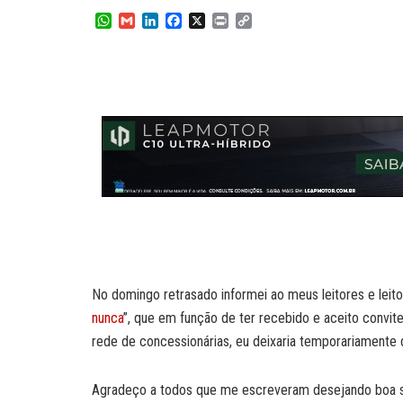
W
G
L
F
X
P
C
h
m
i
a
r
o
a
a
n
c
i
p
t
i
k
e
n
y
s
l
e
b
t
L
A
d
o
i
p
I
o
n
p
n
k
k
No domingo retrasado informei ao meus leitores e leitor
nunca
”, que em função de ter recebido e aceito convite
rede de concessionárias, eu deixaria temporariamente d
Agradeço a todos que me escreveram desejando boa so