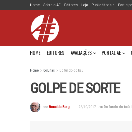
Home
Sobre o AE
Editores
Loja
Publieditoriais
Particip
HOME
EDITORES
AVALIAÇÕES
PORTAL AE
Home
Colunas
Do fundo do baú
GOLPE DE SORTE
por
Ronaldo Berg
22/10/2017
em
Do fundo do baú
,