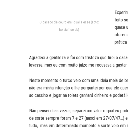
Experim
feito s
O casaco de couro era igual a esse (Foto:
quase u
belstaff.co.uk)
oferece
prática
Agradeci a gentileza e foi com tristeza que tirei o cas
levasse, mas eu com muito juízo me recusava a gastar o
Neste momento o turco veio com uma ideia meia de brux
não era minha intenção e lhe perguntei por que ele quer
ao cassino e jogar na roleta ganhará dinheiro e poderá 
Não pensei duas vezes, separei um valor o qual eu pode
de sorte sempre foram 7 e 27 (nasci em 27/07/47…) e 
tudo, mas em determinado momento a sorte veio em min