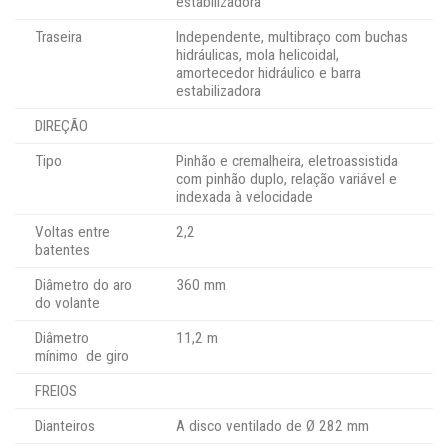
estabilizadora
Traseira
Independente, multibraço com buchas
hidráulicas, mola helicoidal,
amortecedor hidráulico e barra
estabilizadora
DIREÇÃO
Tipo
Pinhão e cremalheira, eletroassistida
com pinhão duplo, relação variável e
indexada à velocidade
Voltas entre
2,2
batentes
Diâmetro do aro
360 mm
do volante
Diâmetro
11,2 m
mínimo de giro
FREIOS
Dianteiros
A disco ventilado de Ø 282 mm