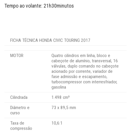
Tempo ao volante: 21h30minutos
FICHA TÉCNICA HONDA CIVIC TOURING 2017
MOTOR
Quatro cilindros em linha, bloco e
cabeçote de alumínio, transversal, 16
válvulas, duplo comando no cabeçote
acionado por corrente, variador de
fase admissão e escapamento,
turbocompressor com interresfriador,
gasolina
Cilindrada
1.498 cm³
Diâmetro e
73 x 89,5 mm
curso
Taxa de
10,6:1
compressão