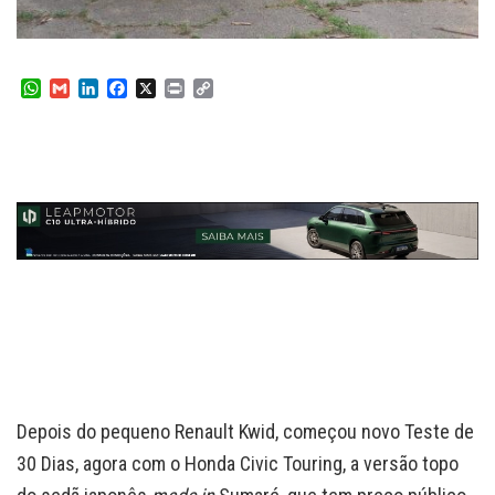
W
G
L
F
X
P
C
h
m
i
a
r
o
a
a
n
c
i
p
t
i
k
e
n
y
s
l
e
b
t
L
A
d
o
i
p
I
o
n
p
n
k
k
Depois do pequeno Renault Kwid, começou novo Teste de
30 Dias, agora com o Honda Civic Touring, a versão topo