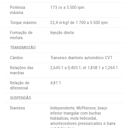
Potência
173 cv a 5.500 rpm
máxima
Torque máximo
22,4 m·kgf de 1.700 a 5.500 rpm
Formação de
Injeção direta
mistura
TRANSMISSÃO
Câmbio
Transeixo dianteiro automático CVT
Relações das
2,645:1 a 0,405:1; ré 1,858:1 a 1,264:1
marchas
Relação de
4,81:1
diferencial
SUSPENSÃO
Dianteira
Independente, McPherson, braço
inferior triangular com buchas
hidráulicas, mola helicoidal,
amortecedores pressurizados e barra