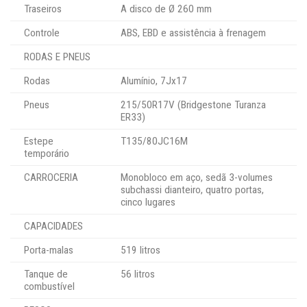
Traseiros
A disco de Ø 260 mm
Controle
ABS, EBD e assistência à frenagem
RODAS E PNEUS
Rodas
Alumínio, 7Jx17
Pneus
215/50R17V (Bridgestone Turanza
ER33)
Estepe
T135/80JC16M
temporário
CARROCERIA
Monobloco em aço, sedã 3-volumes
subchassi dianteiro, quatro portas,
cinco lugares
CAPACIDADES
Porta-malas
519 litros
Tanque de
56 litros
combustível