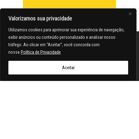
Valorizamos sua privacidade
Utilizamos cookies para aprimorar sua experiência de navegação,
exibir anúncios ou conteúdo personalizado e analisar nosso
tráfego. Ao clicar em “Aceitar”, você concorda com
nossa
Política de Privacidade
Aceitar
Seriedade, diversidade e emoção desde de 2008. Conteúdo
próprio, abordagem emocional e diversidade feito por apaixonados
por carros
Siga o Ae