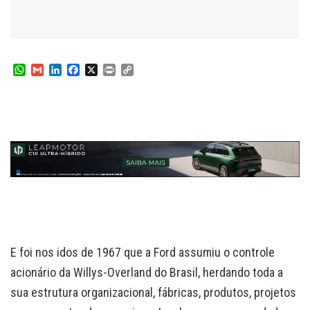
W
G
L
F
X
P
C
h
m
i
a
r
o
a
a
n
c
i
p
t
i
k
e
n
y
s
l
e
b
t
L
A
d
o
i
p
I
o
n
p
n
k
k
E foi nos idos de 1967 que a Ford assumiu o controle
acionário da Willys-Overland do Brasil, herdando toda a
sua estrutura organizacional, fábricas, produtos, projetos