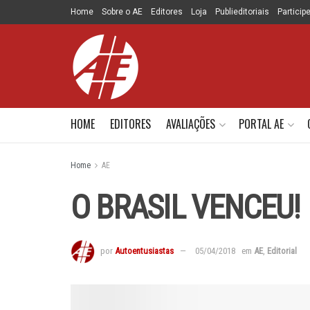
Home
Sobre o AE
Editores
Loja
Publieditoriais
Particip
HOME
EDITORES
AVALIAÇÕES
PORTAL AE
Home
AE
O BRASIL VENCEU!
por
Autoentusiastas
05/04/2018
em
AE
,
Editorial