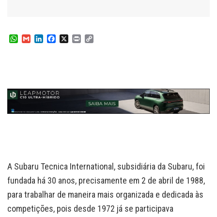
W
G
L
F
X
P
C
h
m
i
a
r
o
a
a
n
c
i
p
t
i
k
e
n
y
s
l
e
b
t
L
A
d
o
i
p
I
o
n
p
n
k
k
A Subaru Tecnica International, subsidiária da Subaru, foi
fundada há 30 anos, precisamente em 2 de abril de 1988,
para trabalhar de maneira mais organizada e dedicada às
competições, pois desde 1972 já se participava