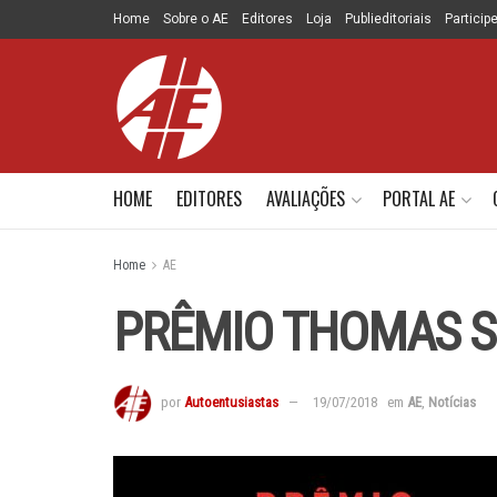
Home
Sobre o AE
Editores
Loja
Publieditoriais
Particip
HOME
EDITORES
AVALIAÇÕES
PORTAL AE
Home
AE
PRÊMIO THOMAS 
por
Autoentusiastas
19/07/2018
em
AE
,
Notícias