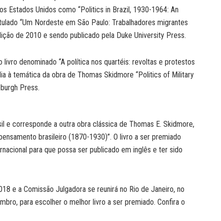
os Estados Unidos como “Politics in Brazil, 1930-1964: An
titulado “Um Nordeste em São Paulo: Trabalhadores migrantes
dição de 2010 e sendo publicado pela Duke University Press.
ivro denominado “A política nos quartéis: revoltas e protestos
ondia à temática da obra de Thomas Skidmore “Politics of Military
tsburgh Press.
il e corresponde a outra obra clássica de Thomas E. Skidmore,
 pensamento brasileiro (1870-1930)”. O livro a ser premiado
rnacional para que possa ser publicado em inglês e ter sido
018 e a Comissão Julgadora se reunirá no Rio de Janeiro, no
bro, para escolher o melhor livro a ser premiado. Confira o