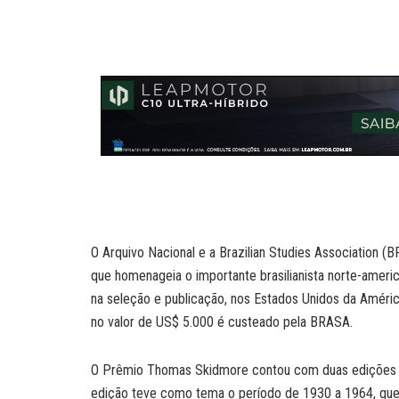
a
a
n
c
i
p
t
i
k
e
n
y
s
l
e
b
t
L
A
d
o
i
p
I
o
n
p
n
k
k
O Arquivo Nacional e a Brazilian Studies Association 
que homenageia o importante brasilianista norte-ameri
na seleção e publicação, nos Estados Unidos da América,
no valor de US$ 5.000 é custeado pela BRASA.
O Prêmio Thomas Skidmore contou com duas edições an
edição teve como tema o período de 1930 a 1964, que 