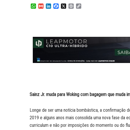
W
G
L
F
X
P
C
h
m
i
a
r
o
a
a
n
c
i
p
t
i
k
e
n
y
s
l
e
b
t
L
A
d
o
i
p
I
o
n
p
n
k
k
Sainz Jr. muda para Woking com bagagem que muda i
Longe de ser uma notícia bombástica, a confirmação do
2019 e alguns anos mais consolida uma nova fase da eq
curriculum e não por imposições do momento ou do flux