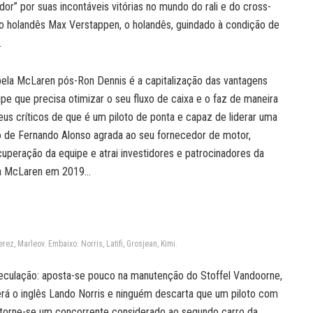
or” por suas incontáveis vitórias no mundo do rali e do cross-
 o holandês Max Verstappen, o holandês, guindado à condição de
.
ela McLaren pós-Ron Dennis é a capitalização das vantagens
pe que precisa otimizar o seu fluxo de caixa e o faz de maneira
us críticos de que é um piloto de ponta e capaz de liderar uma
o de Fernando Alonso agrada ao seu fornecedor de motor,
uperação da equipe e atrai investidores e patrocinadores da
 da McLaren em 2019…
z, Marleov. Embaixo: Norris, Latifi, Grosjean, Kimi.
eculação: aposta-se pouco na manutenção do Stoffel Vandoorne,
erá o inglês Lando Norris e ninguém descarta que um piloto com
 torne-se um concorrente considerado ao segundo carro da