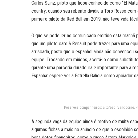
Carlos Sainz, piloto que ficou conhecido como “El Matad
country: quando seu rebento dividiu a Toro Rosso com
primeiro piloto da Red Bull em 2019, não teve vida fácil
O que se pode ler no comunicado emitido esta manhã p
que um piloto caro à Renault pode trazer para uma equi
arriscada, posto que o espanhol ainda não convenceu se
equipe. Trocando em miúdos, aceitá-lo como substitut
garante uma parceria duradoura e importante para a rec
Espanha: espere ver a Estrella Galícia como apoiador
Possíveis companheiros: alto/esq: Vandoorne, Pere
A segunda vaga da equipe ainda é motivo de muita esp
algumas fichas a mais no anúncio de que o escolhido s
bons dotes financeiros, como o russo Artem Markelov,