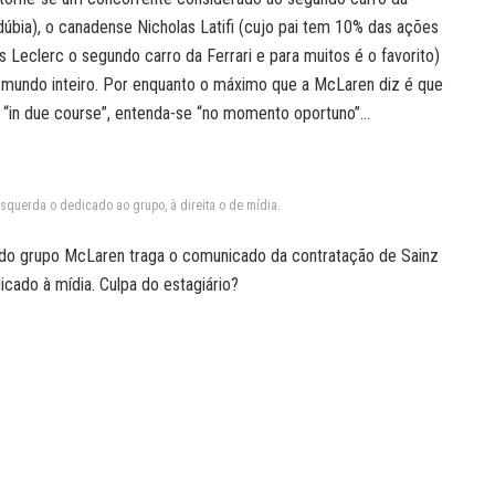
úbia), o canadense Nicholas Latifi (cujo pai tem 10% das ações
 Leclerc o segundo carro da Ferrari e para muitos é o favorito)
 mundo inteiro. Por enquanto o máximo que a McLaren diz é que
a “in due course”, entenda-se “no momento oportuno”…
esquerda o dedicado ao grupo, à direita o de mídia.
e do grupo McLaren traga o comunicado da contratação de Sainz
cado à mídia. Culpa do estagiário?