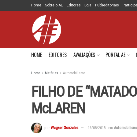
Home
Sobre o AE
Editores
Loja
Publieditoriais
Particip
HOME
EDITORES
AVALIAÇÕES
PORTAL AE
Home
Matérias
Automobilismo
FILHO DE “MATAD
McLAREN
por
Wagner Gonzalez
16/08/2018
em
Automobilism