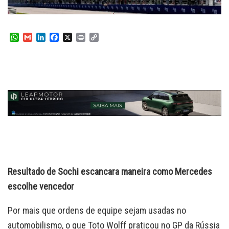
W
G
L
F
X
P
C
h
m
i
a
r
o
a
a
n
c
i
p
t
i
k
e
n
y
s
l
e
b
t
L
A
d
o
i
p
I
o
n
p
n
k
k
Resultado de Sochi escancara maneira como Mercedes
escolhe vencedor
Por mais que ordens de equipe sejam usadas no
automobilismo, o que Toto Wolff praticou no GP da Rússia