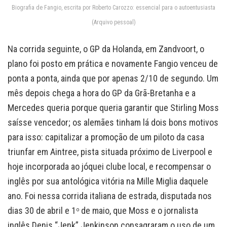
Biografia de Fangio, escrita por Roberto Carozzo: essencial para o autoentusiasta
(Arquivo pessoal)
Na corrida seguinte, o GP da Holanda, em Zandvoort, o
plano foi posto em prática e novamente Fangio venceu de
ponta a ponta, ainda que por apenas 2/10 de segundo. Um
mês depois chega a hora do GP da Grã-Bretanha e a
Mercedes queria porque queria garantir que Stirling Moss
saísse vencedor; os alemães tinham lá dois bons motivos
para isso: capitalizar a promoção de um piloto da casa
triunfar em Aintree, pista situada próximo de Liverpool e
hoje incorporada ao jóquei clube local, e recompensar o
inglês por sua antológica vitória na Mille Miglia daquele
ano. Foi nessa corrida italiana de estrada, disputada nos
dias 30 de abril e 1
de maio, que Moss e o jornalista
o
inglês Denis “Jenk” Jenkinson consagraram o uso de um