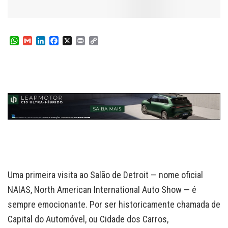
W
G
L
F
X
P
C
h
m
i
a
r
o
a
a
n
c
i
p
t
i
k
e
n
y
s
l
e
b
t
L
A
d
o
i
p
I
o
n
p
n
k
k
Uma primeira visita ao Salão de Detroit — nome oficial
NAIAS, North American International Auto Show — é
sempre emocionante. Por ser historicamente chamada de
Capital do Automóvel, ou Cidade dos Carros,