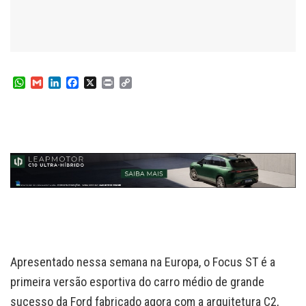
W
G
L
F
X
P
C
h
m
i
a
r
o
a
a
n
c
i
p
t
i
k
e
n
y
s
l
e
b
t
L
A
d
o
i
p
I
o
n
p
n
k
k
Apresentado nessa semana na Europa, o Focus ST é a
primeira versão esportiva do carro médio de grande
sucesso da Ford fabricado agora com a arquitetura C2,