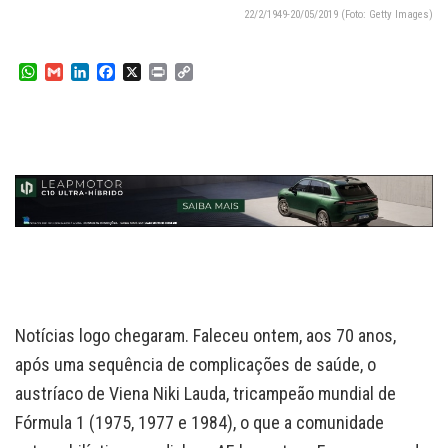
22/2/1949-20/05/2019 (Foto: Getty Images)
W
G
L
F
X
P
C
h
m
i
a
r
o
a
a
n
c
i
p
t
i
k
e
n
y
s
l
e
b
t
L
A
d
o
i
p
I
o
n
p
n
k
k
Notícias logo chegaram. Faleceu ontem, aos 70 anos,
após uma sequência de complicações de saúde, o
austríaco de Viena Niki Lauda, tricampeão mundial de
Fórmula 1 (1975, 1977 e 1984), o que a comunidade