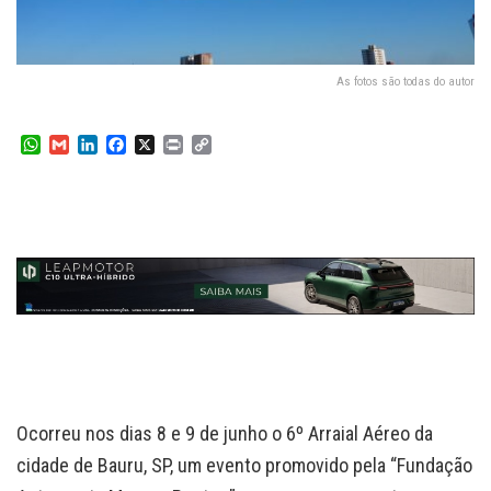
As fotos são todas do autor
W
G
L
F
X
P
C
h
m
i
a
r
o
a
a
n
c
i
p
t
i
k
e
n
y
s
l
e
b
t
L
A
d
o
i
p
I
o
n
p
n
k
k
Ocorreu nos dias 8 e 9 de junho o 6º Arraial Aéreo da
cidade de Bauru, SP, um evento promovido pela “Fundação