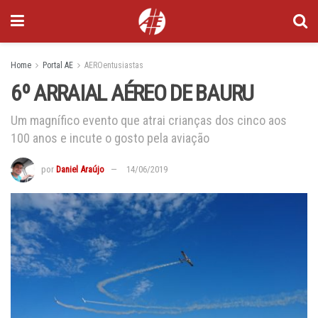
Home
Portal AE
AEROentusiastas
6º ARRAIAL AÉREO DE BAURU
Um magnífico evento que atrai crianças dos cinco aos
100 anos e incute o gosto pela aviação
por
Daniel Araújo
14/06/2019